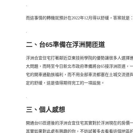
.
而這事情的轉機就預計在2022年12月得以舒緩，答案就是
.
二、台65準備在浮洲開匝道
浮洲合宜住宅打著鄰近亞東技術學院的優勢讓很多人選擇
大問題，而時至今日新北市政府準備將台65接浮洲匝道，
宅的開車通勤族福利，而不用全部車流都塞在土城交流道與
定的舒緩，這是值得期待完工的一項設施。
.
三、個人感想
開通台65匝道後的浮洲合宜住宅其實對於浮洲現在的房價
其實如果對此處有興趣的你，不妨試著多去看看這個地區的