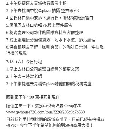
2.中午搭捷運去青埔帶看廠房出租
3.下午去桃園中悅森plaza 拍攝 空拍跟VR
4.回程林口途中安排下週行程，聯絡6億廠房窗口
5.傍晚回去林口剪輯VR與上案件廣告
6.稍晚處理公司夥伴的團隊資料與客需整理
7.晚上處理接洽過億買方「污水下水道」排污處理
8.深夜跟朋友了解「咖啡爽節」的咖啡日常與「空拍飛
行權的現況」
7/18（六）今日行程
1.早上去林口公司處理自媒體的都更文案
2.上午去三峽當老師
3.下午搭捷運去青埔森plaza聽他們辦的稅務講座
.
回到家下午4:00 直接死到現在
順便工商一下，這是中悅青埔森plaza的VR
www.qwhouse720.com/tour/f226f205c9d7b539
目前我的手伸到桃園的廠辦商辦了，目前已經有拍攝22
棟VR，今年下半年希望能夠拍到50棟商用大樓！