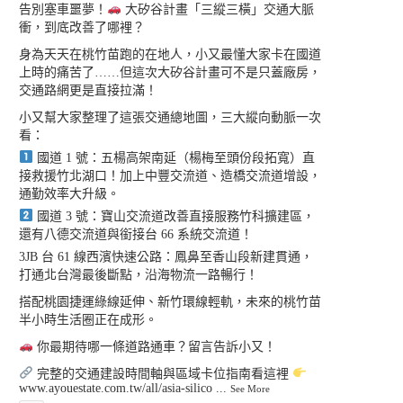
告別塞車噩夢！
大矽谷計畫「三縱三橫」交通大脈
衝，到底改善了哪裡？
身為天天在桃竹苗跑的在地人，小又最懂大家卡在國道
上時的痛苦了……但這次大矽谷計畫可不是只蓋廠房，
交通路網更是直接拉滿！
小又幫大家整理了這張交通總地圖，三大縱向動脈一次
看：
國道 1 號：五楊高架南延（楊梅至頭份段拓寬）直
接救援竹北湖口！加上中豐交流道、造橋交流道增設，
通勤效率大升級。
國道 3 號：寶山交流道改善直接服務竹科擴建區，
還有八德交流道與銜接台 66 系統交流道！
3JB 台 61 線西濱快速公路：鳳鼻至香山段新建貫通，
打通北台灣最後斷點，沿海物流一路暢行！
搭配桃園捷運綠線延伸、新竹環線輕軌，未來的桃竹苗
半小時生活圈正在成形。
你最期待哪一條道路通車？留言告訴小又！
完整的交通建設時間軸與區域卡位指南看這裡
www.ayouestate.com.tw/all/asia-silico
...
See More