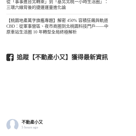
從「事事進台北轉乘」到「基北北桃一小時生活圈」：
三環六線背後的捷運運量進化論
【桃園地產萬字旗艦專題】解密 450% 容積狂飆與軌道
CBD：從軍事營區、夜市商圈到北桃園科技門戶——中
原車站生活圈 10 年轉型全局終極解析
追蹤【不動產小又】獲得最新資訊
不動產小又
5 hours ago