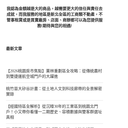
我認為金額越是大的商品，越需要更大的信任與責任去
成就，而我服務的地區是新北全區的工商類不動產，不
管事租賃或是買賣廠房、店面、商辦都可以為您提供服
務!期待與您的相遇!
最新文章
【2026桃園房市焦點】菓林重劃區全攻略：從傳統農村
到雙捷運航空城門戶的大躍進
桃竹苗大矽谷計畫：從土地人文到科技廊帶的全景解密
實錄
【經國特區全解析】從沉睡30年的工業區到桃園北門
戶！小又帶你看懂一二期歷史、容積數據與雙客群選址
真相