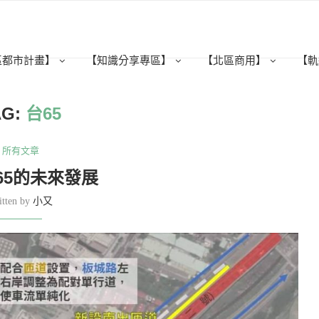
區都市計畫】
【知識分享專區】
【北區商用】
【軌
AG:
台65
所有文章
65的未來發展
itten by
小又