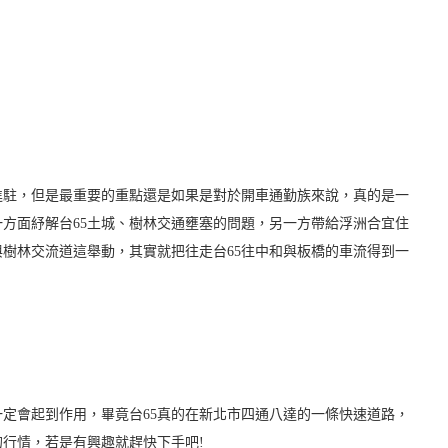
：
進駐，但是最重要的重點還是如果是對於開車通勤族來說，真的是一
一方面紓解台65土城、樹林交通壅塞的問題，另一方帶給浮洲合宜住
樹林交流道這舉動，其實就把往走台65往中和與板橋的車流得到一
一定會起到作用，畢竟台65真的在新北市四通八達的一條快速道路，
行情，若是有興趣就趕快下手吧!