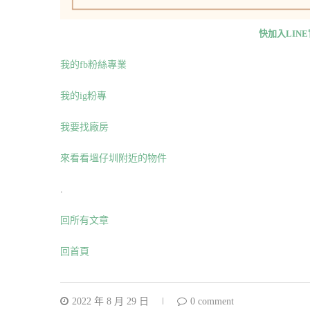
快加入LIN
我的fb粉絲專業
我的ig粉專
我要找廠房
來看看塭仔圳附近的物件
.
回所有文章
回首頁
2022 年 8 月 29 日
0 comment