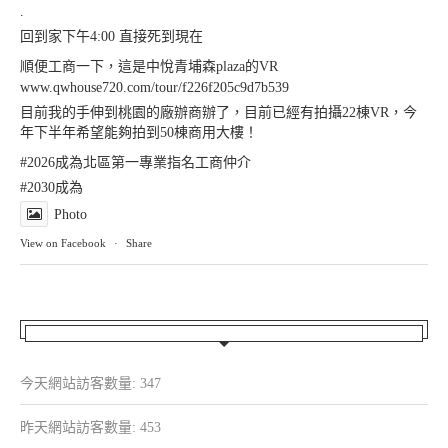
.
回到家下午4:00 直接死到現在
順便工商一下，這是中悅青埔森plaza的VR
www.qwhouse720.com/tour/f226f205c9d7b539
目前我的手伸到桃園的廠辦商辦了，目前已經有拍攝22棟VR，今
年下半年希望能夠拍到50棟商用大樓！
#2026成為北區第一專業指名工商仲介
#2030成為
Photo
View on Facebook
·
Share
今天網站訪客數量:
347
昨天網站訪客數量:
453