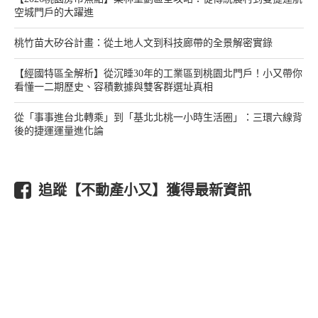
空城門戶的大躍進
桃竹苗大矽谷計畫：從土地人文到科技廊帶的全景解密實錄
【經國特區全解析】從沉睡30年的工業區到桃園北門戶！小又帶你
看懂一二期歷史、容積數據與雙客群選址真相
從「事事進台北轉乘」到「基北北桃一小時生活圈」：三環六線背
後的捷運運量進化論
追蹤【不動產小又】獲得最新資訊