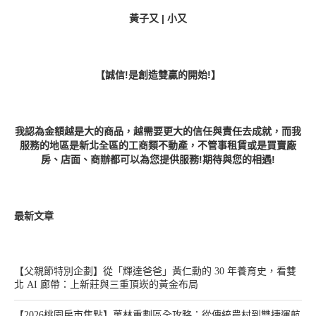
黃子又 | 小又
【誠信!是創造雙贏的開始!】
我認為金額越是大的商品，越需要更大的信任與責任去成就，而我
服務的地區是新北全區的工商類不動產，不管事租賃或是買賣廠
房、店面、商辦都可以為您提供服務!期待與您的相遇!
最新文章
【父親節特別企劃】從「輝達爸爸」黃仁勳的 30 年養育史，看雙
北 AI 廊帶：上新莊與三重頂崁的黃金布局
【2026桃園房市焦點】菓林重劃區全攻略：從傳統農村到雙捷運航