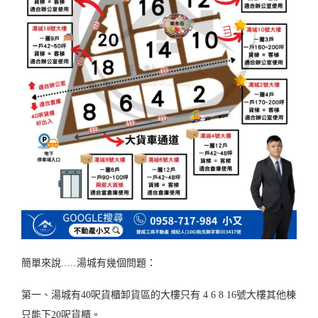
簡單來說..…湯城有幾個問題：
第一、湯城有40呎貨櫃卸貨區的大樓只有 4 6 8 16號大樓其他棟
只能下20呎貨櫃。