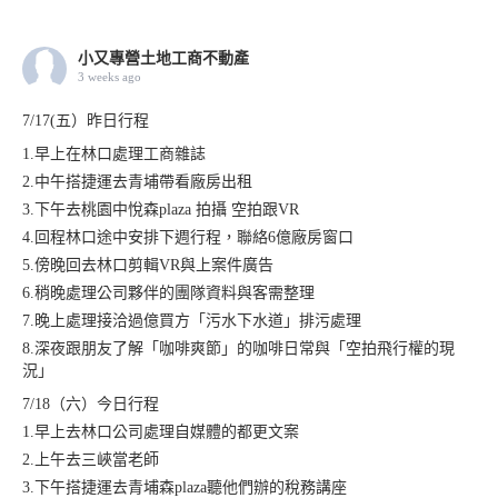
小又專營土地工商不動產
3 weeks ago
7/17(五）昨日行程
1.早上在林口處理工商雜誌
2.中午搭捷運去青埔帶看廠房出租
3.下午去桃園中悅森plaza 拍攝 空拍跟VR
4.回程林口途中安排下週行程，聯絡6億廠房窗口
5.傍晚回去林口剪輯VR與上案件廣告
6.稍晚處理公司夥伴的團隊資料與客需整理
7.晚上處理接洽過億買方「污水下水道」排污處理
8.深夜跟朋友了解「咖啡爽節」的咖啡日常與「空拍飛行權的現
況」
7/18（六）今日行程
1.早上去林口公司處理自媒體的都更文案
2.上午去三峽當老師
3.下午搭捷運去青埔森plaza聽他們辦的稅務講座