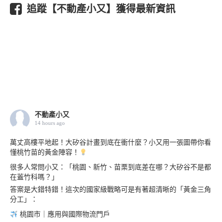
追蹤【不動產小又】獲得最新資訊
不動產小又
14 hours ago
萬丈高樓平地起！大矽谷計畫到底在衝什麼？小又用一張圖帶你看
懂桃竹苗的黃金陣容！
很多人常問小又：「桃園、新竹、苗栗到底差在哪？大矽谷不是都
在蓋竹科嗎？」
答案是大錯特錯！這次的國家級戰略可是有著超清晰的「黃金三角
分工」：
桃園市｜應用與國際物流門戶