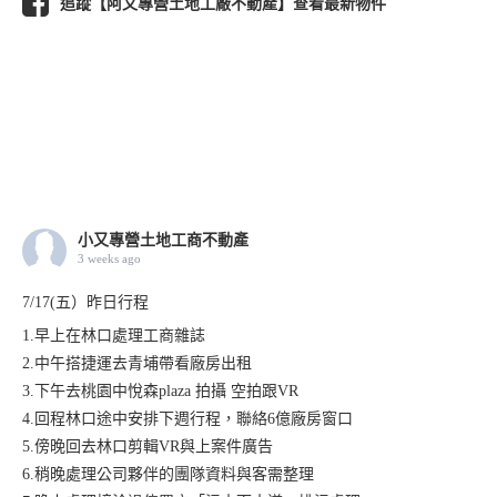
追蹤【阿又專營土地工廠不動產】查看最新物件
小又專營土地工商不動產
3 weeks ago
7/17(五）昨日行程
1.早上在林口處理工商雜誌
2.中午搭捷運去青埔帶看廠房出租
3.下午去桃園中悅森plaza 拍攝 空拍跟VR
4.回程林口途中安排下週行程，聯絡6億廠房窗口
5.傍晚回去林口剪輯VR與上案件廣告
6.稍晚處理公司夥伴的團隊資料與客需整理