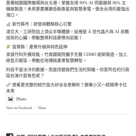
靠著桃園國際機場與台北港，掌握全球 90% AI 伺服器與 86% 主
機板製造！未來更要擴展低軌衛星與智慧車電，做全台灣的最強出
海口。
新竹縣市｜研發與戰略核心引擎
清交大、工研院加上頂尖半導體鏈，這裡是 Å 世代晶片與 AI 前瞻
技術的心臟，帶動整條科技廊帶向前衝！
苗栗縣｜產業升級與特色延伸
承接竹科外擴效能，竹南國衛院攜手生醫 CDMO 創新製造，加上
綠氫示範區，帶動在地傳統產業智慧轉型。
科技不是冰冷的數據，而是改變我們生活的契機。你家所在的行政
區扮演什麼角色呢？
想看更完整的桃竹苗大矽谷全景解析？跟著小又一起精準卡位
未來
Photo
View on Facebook
·
Share