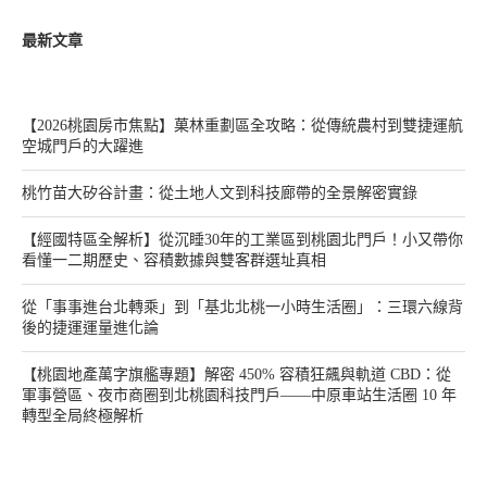
最新文章
【2026桃園房市焦點】菓林重劃區全攻略：從傳統農村到雙捷運航
空城門戶的大躍進
桃竹苗大矽谷計畫：從土地人文到科技廊帶的全景解密實錄
【經國特區全解析】從沉睡30年的工業區到桃園北門戶！小又帶你
看懂一二期歷史、容積數據與雙客群選址真相
從「事事進台北轉乘」到「基北北桃一小時生活圈」：三環六線背
後的捷運運量進化論
【桃園地產萬字旗艦專題】解密 450% 容積狂飆與軌道 CBD：從
軍事營區、夜市商圈到北桃園科技門戶——中原車站生活圈 10 年
轉型全局終極解析