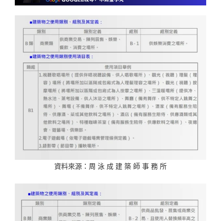
資料來源：周 泳 成 建 築 師 事 務 所