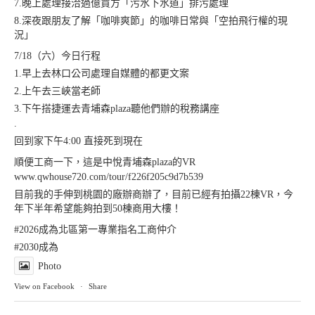
7.晚上處理接洽過億買方「污水下水道」排污處理
8.深夜跟朋友了解「咖啡爽節」的咖啡日常與「空拍飛行權的現
況」
7/18（六）今日行程
1.早上去林口公司處理自媒體的都更文案
2.上午去三峽當老師
3.下午搭捷運去青埔森plaza聽他們辦的稅務講座
.
回到家下午4:00 直接死到現在
順便工商一下，這是中悅青埔森plaza的VR
www.qwhouse720.com/tour/f226f205c9d7b539
目前我的手伸到桃園的廠辦商辦了，目前已經有拍攝22棟VR，今
年下半年希望能夠拍到50棟商用大樓！
#2026成為北區第一專業指名工商仲介
#2030成為
Photo
View on Facebook
·
Share