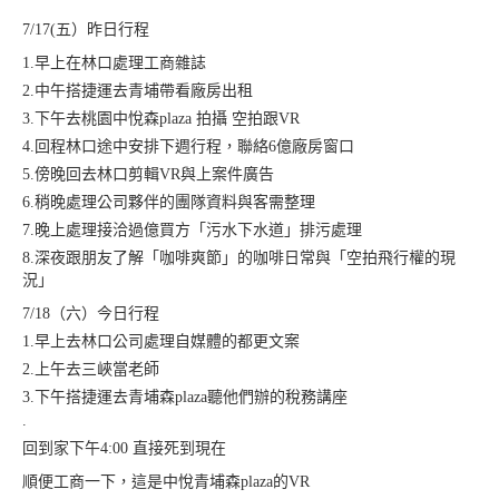
7/17(五）昨日行程
1.早上在林口處理工商雜誌
2.中午搭捷運去青埔帶看廠房出租
3.下午去桃園中悅森plaza 拍攝 空拍跟VR
4.回程林口途中安排下週行程，聯絡6億廠房窗口
5.傍晚回去林口剪輯VR與上案件廣告
6.稍晚處理公司夥伴的團隊資料與客需整理
7.晚上處理接洽過億買方「污水下水道」排污處理
8.深夜跟朋友了解「咖啡爽節」的咖啡日常與「空拍飛行權的現
況」
7/18（六）今日行程
1.早上去林口公司處理自媒體的都更文案
2.上午去三峽當老師
3.下午搭捷運去青埔森plaza聽他們辦的稅務講座
.
回到家下午4:00 直接死到現在
順便工商一下，這是中悅青埔森plaza的VR