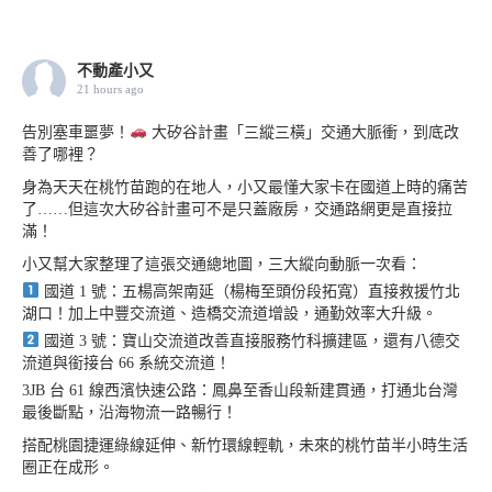
不動產小又
21 hours ago
告別塞車噩夢！
大矽谷計畫「三縱三橫」交通大脈衝，到底改
善了哪裡？
身為天天在桃竹苗跑的在地人，小又最懂大家卡在國道上時的痛苦
了……但這次大矽谷計畫可不是只蓋廠房，交通路網更是直接拉
滿！
小又幫大家整理了這張交通總地圖，三大縱向動脈一次看：
國道 1 號：五楊高架南延（楊梅至頭份段拓寬）直接救援竹北
湖口！加上中豐交流道、造橋交流道增設，通勤效率大升級。
國道 3 號：寶山交流道改善直接服務竹科擴建區，還有八德交
流道與銜接台 66 系統交流道！
3JB 台 61 線西濱快速公路：鳳鼻至香山段新建貫通，打通北台灣
最後斷點，沿海物流一路暢行！
搭配桃園捷運綠線延伸、新竹環線輕軌，未來的桃竹苗半小時生活
圈正在成形。