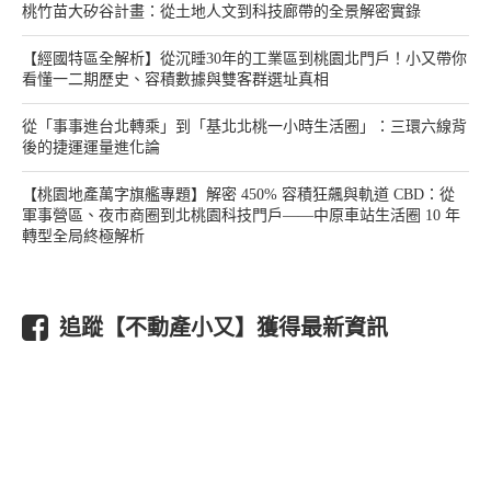
桃竹苗大矽谷計畫：從土地人文到科技廊帶的全景解密實錄
【經國特區全解析】從沉睡30年的工業區到桃園北門戶！小又帶你
看懂一二期歷史、容積數據與雙客群選址真相
從「事事進台北轉乘」到「基北北桃一小時生活圈」：三環六線背
後的捷運運量進化論
【桃園地產萬字旗艦專題】解密 450% 容積狂飆與軌道 CBD：從
軍事營區、夜市商圈到北桃園科技門戶——中原車站生活圈 10 年
轉型全局終極解析
追蹤【不動產小又】獲得最新資訊