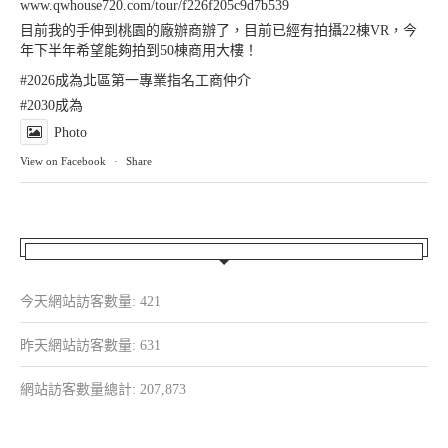
www.qwhouse720.com/tour/f226f205c9d7b539
目前我的手伸到桃園的廠辦商辦了，目前已經有拍攝22棟VR，今
年下半年希望能夠拍到50棟商用大樓！
#2026成為北區第一專業指名工商仲介
#2030成為
Photo
View on Facebook
·
Share
今天網站訪客數量:
421
昨天網站訪客數量:
631
網站訪客數量總計:
207,873