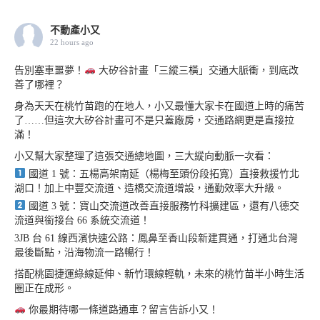
不動產小又
22 hours ago
告別塞車噩夢！
大矽谷計畫「三縱三橫」交通大脈衝，到底改
善了哪裡？
身為天天在桃竹苗跑的在地人，小又最懂大家卡在國道上時的痛苦
了……但這次大矽谷計畫可不是只蓋廠房，交通路網更是直接拉
滿！
小又幫大家整理了這張交通總地圖，三大縱向動脈一次看：
國道 1 號：五楊高架南延（楊梅至頭份段拓寬）直接救援竹北
湖口！加上中豐交流道、造橋交流道增設，通勤效率大升級。
國道 3 號：寶山交流道改善直接服務竹科擴建區，還有八德交
流道與銜接台 66 系統交流道！
3JB 台 61 線西濱快速公路：鳳鼻至香山段新建貫通，打通北台灣
最後斷點，沿海物流一路暢行！
搭配桃園捷運綠線延伸、新竹環線輕軌，未來的桃竹苗半小時生活
圈正在成形。
你最期待哪一條道路通車？留言告訴小又！