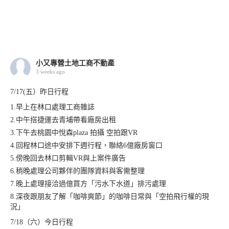
小又專營土地工商不動產
3 weeks ago
7/17(五）昨日行程
1.早上在林口處理工商雜誌
2.中午搭捷運去青埔帶看廠房出租
3.下午去桃園中悅森plaza 拍攝 空拍跟VR
4.回程林口途中安排下週行程，聯絡6億廠房窗口
5.傍晚回去林口剪輯VR與上案件廣告
6.稍晚處理公司夥伴的團隊資料與客需整理
7.晚上處理接洽過億買方「污水下水道」排污處理
8.深夜跟朋友了解「咖啡爽節」的咖啡日常與「空拍飛行權的現
況」
7/18（六）今日行程