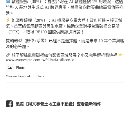
軟體服務（30%）：擺脫台灣在 AI 軟體僅佔 1% 的現況，透過
竹科 X 基地與生成式 AI 跨界應用，將產業向微笑曲線高價值區推
進。
能源與碳權（20%）：AI 機房是吃電大戶！政府打造三接天然
氣、苗栗綠氫示範區與再生水廠，協助企業對接台灣碳權交易所
（TCX），取得 RE100 國際供應鏈通行證！
雙軸轉型（數位+淨零）已經不是選擇題，而是未來 10 年企業與職
涯的必答題。
想了解綠能與碳權如何影響區域發展？小又完整解析看這裡
www.ayouestate.com.tw/all/asia-silicon-v
Photo
View on Facebook
·
Share
追蹤【阿又專營土地工廠不動產】查看最新物件