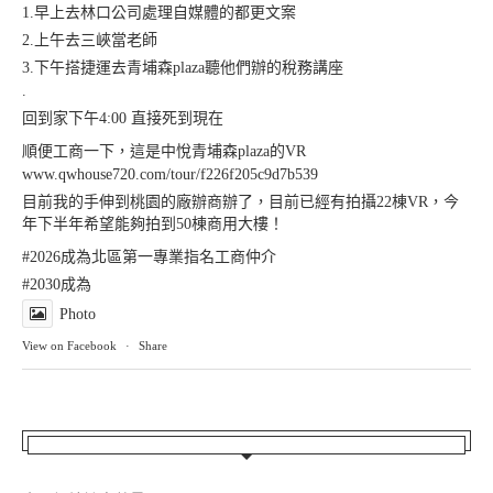
1.早上去林口公司處理自媒體的都更文案
2.上午去三峽當老師
3.下午搭捷運去青埔森plaza聽他們辦的稅務講座
.
回到家下午4:00 直接死到現在
順便工商一下，這是中悅青埔森plaza的VR
www.qwhouse720.com/tour/f226f205c9d7b539
目前我的手伸到桃園的廠辦商辦了，目前已經有拍攝22棟VR，今
年下半年希望能夠拍到50棟商用大樓！
#2026成為北區第一專業指名工商仲介
#2030成為
Photo
View on Facebook
·
Share