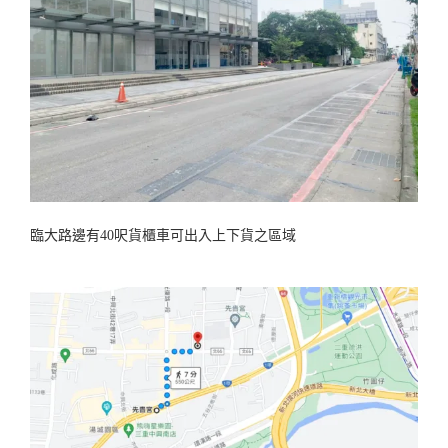
臨大路邊有40呎貨櫃車可出入上下貨之區域