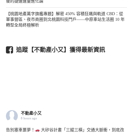
後的捷運運量進化論
【桃園地產萬字旗艦專題】解密 450% 容積狂飆與軌道 CBD：從
軍事營區、夜市商圈到北桃園科技門戶——中原車站生活圈 10 年
轉型全局終極解析
追蹤【不動產小又】獲得最新資訊
不動產小又
8 hours ago
告別塞車噩夢！
大矽谷計畫「三縱三橫」交通大脈衝，到底改