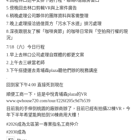
4.回程林口途中安排下週行程，聯絡6億廠房窗口
5.傍晚回去林口剪輯VR與上案件廣告
6.稍晚處理公司夥伴的團隊資料與客需整理
7.晚上處理接洽過億買方「污水下水道」排污處理
8.深夜跟朋友了解「咖啡爽節」的咖啡日常與「空拍飛行權的現
況」
7/18（六）今日行程
1.早上去林口公司處理自媒體的都更文案
2.上午去三峽當老師
3.下午搭捷運去青埔森plaza聽他們辦的稅務講座
.
回到家下午4:00 直接死到現在
順便工商一下，這是中悅青埔森plaza的VR
www.qwhouse720.com/tour/f226f205c9d7b539
目前我的手伸到桃園的廠辦商辦了，目前已經有拍攝22棟VR，今
年下半年希望能夠拍到50棟商用大樓！
#2026成為北區第一專業指名工商仲介
#2030成為