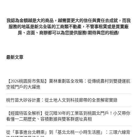
我認為金額越是大的商品，越需要更大的信任與責任去成就，而我
服務的地區是新北全區的工商類不動產，不管事租賃或是買賣廠
房、店面、商辦都可以為您提供服務!期待與您的相遇!
最新文章
【2026桃園房市焦點】菓林重劃區全攻略：從傳統農村到雙捷運航
空城門戶的大躍進
桃竹苗大矽谷計畫：從土地人文到科技廊帶的全景解密實錄
【經國特區全解析】從沉睡30年的工業區到桃園北門戶！小又帶你
看懂一二期歷史、容積數據與雙客群選址真相
從「事事進台北轉乘」到「基北北桃一小時生活圈」：三環六線背