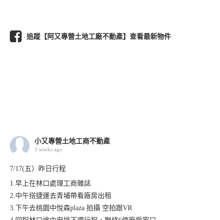
追蹤【阿又專營土地工廠不動產】查看最新物件
小又專營土地工商不動產
3 weeks ago
7/17(五）昨日行程
1.早上在林口處理工商雜誌
2.中午搭捷運去青埔帶看廠房出租
3.下午去桃園中悅森plaza 拍攝 空拍跟VR