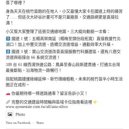
善了哪裡？
身為天天在桃竹苗跑的在地人，小又最懂大家卡在國道上時的痛苦
了……但這次大矽谷計畫可不是只蓋廠房，交通路網更是直接拉
滿！
小又幫大家整理了這張交通總地圖，三大縱向動脈一次看：
國道 1 號：五楊高架南延（楊梅至頭份段拓寬）直接救援竹北
湖口！加上中豐交流道、造橋交流道增設，通勤效率大升級。
國道 3 號：寶山交流道改善直接服務竹科擴建區，還有八德交
流道與銜接台 66 系統交流道！
3JB 台 61 線西濱快速公路：鳳鼻至香山段新建貫通，打通北台灣
最後斷點，沿海物流一路暢行！
搭配桃園捷運綠線延伸、新竹環線輕軌，未來的桃竹苗半小時生活
圈正在成形。
你最期待哪一條道路通車？留言告訴小又！
完整的交通建設時間軸與區域卡位指南看這裡
www.ayouestate.com.tw/all/asia-silico
Photo
View on Facebook
·
Share