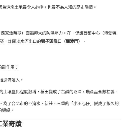
是我認為這塊土地最令人心疼，也最不為人知的歷史隱情。
正、嚴家淦時期）面臨極大的防洪壓力。在「保護首都中心（博愛特
議，炸開淡水河出口的
獅子頭隘口（關渡門）
。
的副作用：
接逆流灌入。
的土壤鹽化程度激增，稻田變成了苦鹹的沼澤，農產品全數枯萎。
。為了台北市的不淹水，新莊、三重的「小田心仔」變成了永久的
的邊緣。
工業奇蹟