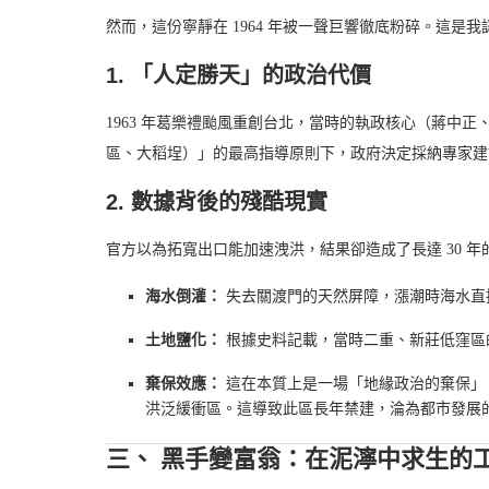
然而，這份寧靜在 1964 年被一聲巨響徹底粉碎。這
1. 「人定勝天」的政治代價
1963 年葛樂禮颱風重創台北，當時的執政核心（蔣中
區、大稻埕）」的最高指導原則下，政府決定採納專家建
2. 數據背後的殘酷現實
官方以為拓寬出口能加速洩洪，結果卻造成了長達 30 年
海水倒灌：
失去關渡門的天然屏障，漲潮時海水直
土地鹽化：
根據史料記載，當時二重、新莊低窪區
棄保效應：
這在本質上是一場「地緣政治的棄保」
洪泛緩衝區。這導致此區長年禁建，淪為都市發展
三、 黑手變富翁：在泥濘中求生的