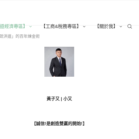
道經濟專區】
【工商&稅務專區】
【關於我】
疏洪道」的百年煉金術
黃子又 | 小又
【誠信!是創造雙贏的開始!】