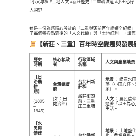
#小又專欄 #土地人文 #新莊歷史 #二重疏洪道 #小田心仔 
人視野
這是一份為您精心設計的「二重與頭前百年變遷全紀錄」
了每個轉捩點背後的「人文代價」與「土地紅利」，讓您
【新莊、三重】百年時空變遷與發展
歷史
核心執政
行政區域
人文與產業地景
時期
者
名稱
【日
地景：
綠意水田
治農
台北州新
台灣總督
落（小田心仔、
耕
莊郡
府
尾）。
期】
新莊街頭
(如：田
人文：
農民信
(1895
前、三重
健治郎)
過著「以田為心
–
庄二重埔
生活。
1945)
【水
患與
地景：
土地鹽化
禁建
台北縣新
化，農業衰退。