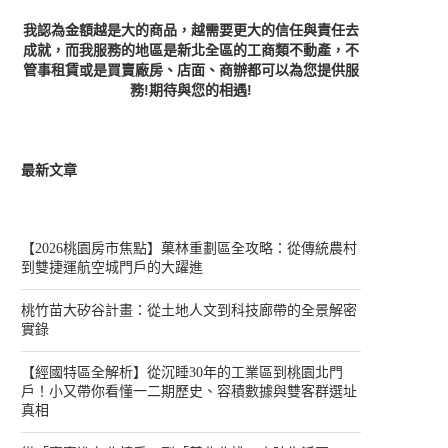
我認為金額越是大的商品，越需要更大的信任與責任去
成就，而我服務的地區是新北全區的工商類不動產，不
管事租賃或是買賣廠房、店面、商辦都可以為您提供服
務!期待與您的相遇!
最新文章
【2026桃園房市焦點】菓林重劃區全攻略：從傳統農村
到雙捷運航空城門戶的大躍進
桃竹苗大矽谷計畫：從土地人文到科技廊帶的全景解密
實錄
【經國特區全解析】從沉睡30年的工業區到桃園北門
戶！小又帶你看懂一二期歷史、容積數據與雙客群選址
真相