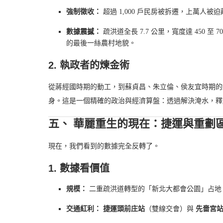
強制徵收：
超過 1,000 戶民房被拆遷，上萬人被
數據震撼：
疏洪道全長 7.7 公里，寬度達 450
的最後一絲農村地貌。
2. 執政者的煉金術
從蔣經國時期的動工，到蘇貞昌、朱立倫、侯友宜時期的
身。這是一個精確的政治與經濟算盤：透過解決淹水，釋
五、 華麗重生的現在：捷運與重劃
現在，我們看到的數據完全反轉了。
1. 數據看價值
規模：
二重疏洪道轉型的「新北大都會公園」占地 
交通紅利：
捷運頭前庄站
（雙線交會）與
先嗇宮