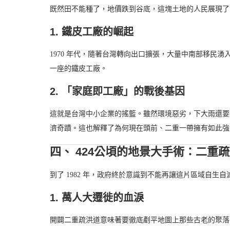
既然田不能種了，地價跌到谷底，這塊土地的人民展現了
1. 鐵皮工廠的崛起
1970 年代，隨著台灣轉向出口擴張，大量中南部移民
一座的鐵皮工廠。
2. 「家庭即工廠」的戰後基因
這就是台灣中小企業的搖籃。雖然環境惡劣，下大雨還要
濟奇蹟。這也解釋了為何現在頭前、二重一帶擁有如此強
四、 424公頃的地景大手術：二重
到了 1982 年，政府終於意識到不能再讓這片區域自
1. 萬人大遷徙的血淚
開闢二重疏洪道意味著要徹底剷平地圖上那些古老的聚落