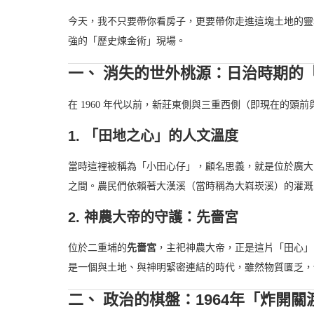
今天，我不只要帶你看房子，更要帶你走進這塊土地的靈魂
強的「歷史煉金術」現場。
一、 消失的世外桃源：日治時期的
在 1960 年代以前，新莊東側與三重西側（即現在的頭
1. 「田地之心」的人文溫度
當時這裡被稱為「小田心仔」，顧名思義，就是位於廣大
之間。農民們依賴著大漢溪（當時稱為大嵙崁溪）的灌溉
2. 神農大帝的守護：先嗇宮
位於二重埔的
先嗇宮
，主祀神農大帝，正是這片「田心」
是一個與土地、與神明緊密連結的時代，雖然物質匱乏，
二、 政治的棋盤：1964年「炸開