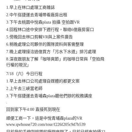
1.早上在林口處理工商雜誌
2.中午搭捷運去青埔帶看廠房出租
3.下午去桃園中悅森plaza 拍攝 空拍跟VR
4.回程林口途中安排下週行程，聯絡6億廠房窗口
5.傍晚回去林口剪輯VR與上案件廣告
6.稍晚處理公司夥伴的團隊資料與客需整理
7.晚上處理接洽過億買方「污水下水道」排污處理
8.深夜跟朋友了解「咖啡爽節」的咖啡日常與「空拍飛
行權的現況」
7/18（六）今日行程
1.早上去林口公司處理自媒體的都更文案
2.上午去三峽當老師
3.下午搭捷運去青埔森plaza聽他們辦的稅務講座
.
回到家下午4:00 直接死到現在
順便工商一下，這是中悅青埔森plaza的VR
www.qwhouse720.com/tour/f226f205c9d7b539
目前我的手伸到桃園的廠辦商辦了，目前已經有拍攝22