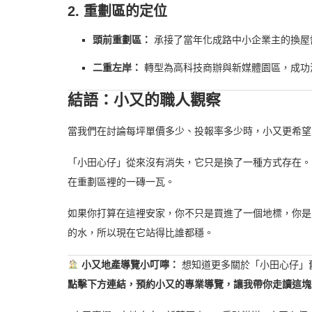
2. 重劃區的定位
頭前重劃區：
承接了當年化成路中小企業主的換屋
二重左岸：
轉型為高科技商辦與新媒體園區，成功
結語：小又的職人觀察
當我們在討論每坪單價多少、投報率多少時，小又更希望
「小田心仔」從來沒有消失，它只是換了一種方式存在。
在重劃區裡的一磚一瓦。
如果你打算在這裡安家，你不只是買進了一個地標，你是
的水，所以現在它站得比誰都穩。
小又地產導覽小叮嚀：
想知道更多關於「小田心仔」
點擊下方連結，預約小又的專業導覽，讓我帶你走讀這塊