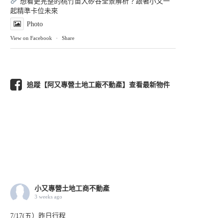
想看更完整的桃竹苗大矽谷全景解析？跟著小又一
起精準卡位未來
Photo
View on Facebook
·
Share
追蹤【阿又專營土地工廠不動產】查看最新物件
小又專營土地工商不動產
3 weeks ago
7/17(五）昨日行程