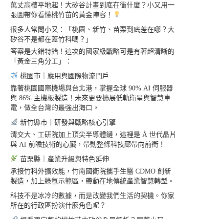
萬丈高樓平地起！大矽谷計畫到底在衝什麼？小又用一
張圖帶你看懂桃竹苗的黃金陣容！
很多人常問小又：「桃園、新竹、苗栗到底差在哪？大
矽谷不是都在蓋竹科嗎？」
答案是大錯特錯！這次的國家級戰略可是有著超清晰的
「黃金三角分工」：
桃園市｜應用與國際物流門戶
靠著桃園國際機場與台北港，掌握全球 90% AI 伺服器
與 86% 主機板製造！未來更要擴展低軌衛星與智慧車
電，做全台灣的最強出海口。
新竹縣市｜研發與戰略核心引擎
清交大、工研院加上頂尖半導體鏈，這裡是 Å 世代晶片
與 AI 前瞻技術的心臟，帶動整條科技廊帶向前衝！
苗栗縣｜產業升級與特色延伸
承接竹科外擴效能，竹南國衛院攜手生醫 CDMO 創新
製造，加上綠氫示範區，帶動在地傳統產業智慧轉型。
科技不是冰冷的數據，而是改變我們生活的契機。你家
所在的行政區扮演什麼角色呢？