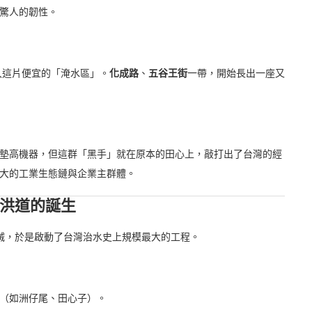
驚人的韌性。
湧入這片便宜的「淹水區」。
化成路
、
五谷王街
一帶，開始長出一座又
墊高機器，但這群「黑手」就在原本的田心上，敲打出了台灣的經
大的工業生態鏈與企業主群體。
疏洪道的誕生
生自滅，於是啟動了台灣治水史上規模最大的工程。
（如洲仔尾、田心子）。