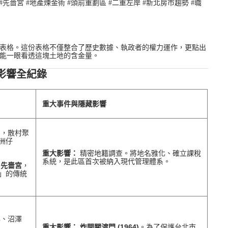
#先嗇宮 #地產煉金術 #頭前重劃區 #二重左岸 #新北房市趨勢 #職
表格。這份表格不僅整合了歷史數據、執政者的權力運作，更點出
能一眼看透這塊土地的含金量。
影響全紀錄
重大事件與隱藏影響
，散村聚
洲仔
重大影響：
精密地籍調查。將地名雅化、確立課稅
系統，是此區首次被納入現代管理體系。
仰
先嗇宮
，
」的傳統
、沼澤
重大影響：
炸開關渡門 (1964)
。為了保護台北市