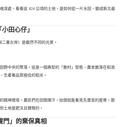
深處，看看這 424 公頃的土地，是如何從一片水田，變成新北最
「小田心仔」
前與二重左岸）是截然不同的光景。
田野中央的聚落。這是一個典型的「散村」型態，農舍散落在稻浪
，生產著品質極佳的稻米。
的精神燈塔。農民們在田間揮汗，抬頭就能看見先嗇宮的屋脊。那
但土地是肥沃且慷慨的。
關渡門」的棄保真相