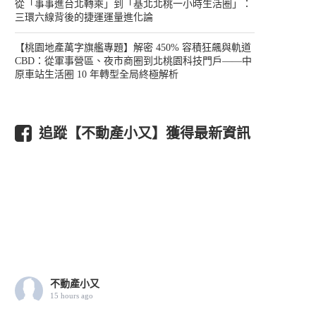
從「事事進台北轉乘」到「基北北桃一小時生活圈」：
三環六線背後的捷運運量進化論
【桃園地產萬字旗艦專題】解密 450% 容積狂飆與軌道
CBD：從軍事營區、夜市商圈到北桃園科技門戶——中
原車站生活圈 10 年轉型全局終極解析
追蹤【不動產小又】獲得最新資訊
不動產小又
15 hours ago