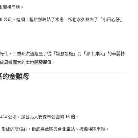
迫離開祖居地。
 至 700 公尺。這項工程雖然終結了水患，卻也永久抹去了「小田心仔」
綠化，二重疏洪道經歷了從「嫌惡設施」到「都市肺葉」的華麗轉
放周邊龐大的
土地開發產值
。
區的金雞母
424 公頃，是台北大安森林公園的
16 倍
。
站
形成的雙核心，徹底將此區與台北車站、板橋特區串聯。