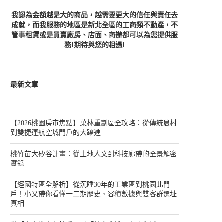
我認為金額越是大的商品，越需要更大的信任與責任去
成就，而我服務的地區是新北全區的工商類不動產，不
管事租賃或是買賣廠房、店面、商辦都可以為您提供服
務!期待與您的相遇!
最新文章
【2026桃園房市焦點】菓林重劃區全攻略：從傳統農村
到雙捷運航空城門戶的大躍進
桃竹苗大矽谷計畫：從土地人文到科技廊帶的全景解密
實錄
【經國特區全解析】從沉睡30年的工業區到桃園北門
戶！小又帶你看懂一二期歷史、容積數據與雙客群選址
真相