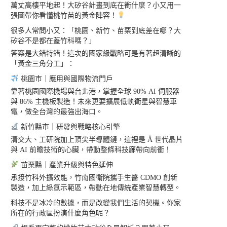
萬丈高樓平地起！大矽谷計畫到底在衝什麼？小又用一
張圖帶你看懂桃竹苗的黃金陣容！
很多人常問小又：「桃園、新竹、苗栗到底差在哪？大
矽谷不是都在蓋竹科嗎？」
答案是大錯特錯！這次的國家級戰略可是有著超清晰的
「黃金三角分工」：
桃園市｜應用與國際物流門戶
靠著桃園國際機場與台北港，掌握全球 90% AI 伺服器
與 86% 主機板製造！未來更要擴展低軌衛星與智慧車
電，做全台灣的最強出海口。
新竹縣市｜研發與戰略核心引擎
清交大、工研院加上頂尖半導體鏈，這裡是 Å 世代晶片
與 AI 前瞻技術的心臟，帶動整條科技廊帶向前衝！
苗栗縣｜產業升級與特色延伸
承接竹科外擴效能，竹南國衛院攜手生醫 CDMO 創新
製造，加上綠氫示範區，帶動在地傳統產業智慧轉型。
科技不是冰冷的數據，而是改變我們生活的契機。你家
所在的行政區扮演什麼角色呢？