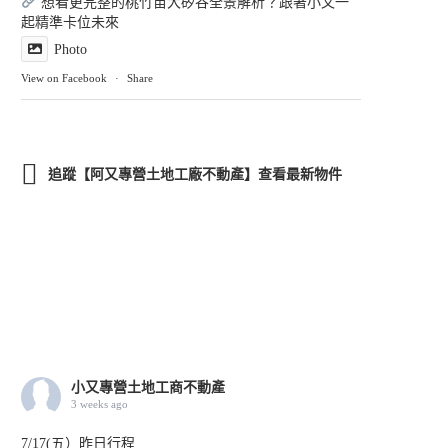
想看更完整的桃竹苗大矽谷全景解析？跟著小又一
起精準卡位未來
Photo
View on Facebook
·
Share
追蹤【阿又專營土地工廠不動產】查看最新物件
小又專營土地工商不動產
3 weeks ago
7/17(五）昨日行程