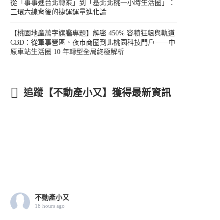
從「事事進台北轉乘」到「基北北桃一小時生活圈」：
三環六線背後的捷運運量進化論
【桃園地產萬字旗艦專題】解密 450% 容積狂飆與軌道
CBD：從軍事營區、夜市商圈到北桃園科技門戶——中
原車站生活圈 10 年轉型全局終極解析
追蹤【不動產小又】獲得最新資訊
不動產小又
18 hours ago