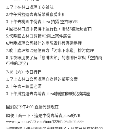
1.早上在林口處理工商雜誌
2.中午搭捷運去青埔帶看廠房出租
3.下午去桃園中悅森plaza 拍攝 空拍跟VR
4.回程林口途中安排下週行程，聯絡6億廠房窗口
5.傍晚回去林口剪輯VR與上案件廣告
6.稍晚處理公司夥伴的團隊資料與客需整理
7.晚上處理接洽過億買方「污水下水道」排污處理
8.深夜跟朋友了解「咖啡爽節」的咖啡日常與「空拍飛
行權的現況」
7/18（六）今日行程
1.早上去林口公司處理自媒體的都更文案
2.上午去三峽當老師
3.下午搭捷運去青埔森plaza聽他們辦的稅務講座
.
回到家下午4:00 直接死到現在
順便工商一下，這是中悅青埔森plaza的VR
www.qwhouse720.com/tour/f226f205c9d7b539
目前我的手伸到桃園的廠辦商辦了，目前已經有拍攝22