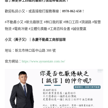
想了解更多工四區的最新行情或帶看資訊？
歡迎私訊小又，或直接撥打服務專線：
0978-862-658
！
#不動產小又 #新北廠辦王 #林口我的家 #林口工四 #頂湖路 #智慧
物流 #電商冷鏈 #立體化獎勵 #工商百科全書 #誠信雙贏
小又（黃子又）｜永慶不動產工商部協理
地址：新北市林口區中山路 388 號
官方網站：
https://www.ayouestate.com.tw/