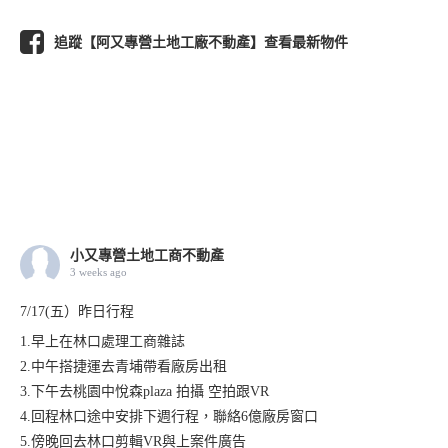
追蹤【阿又專營土地工廠不動產】查看最新物件
小又專營土地工商不動產
3 weeks ago
7/17(五）昨日行程
1.早上在林口處理工商雜誌
2.中午搭捷運去青埔帶看廠房出租
3.下午去桃園中悅森plaza 拍攝 空拍跟VR
4.回程林口途中安排下週行程，聯絡6億廠房窗口
5.傍晚回去林口剪輯VR與上案件廣告