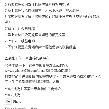
6.稍晚處理公司夥伴的團隊資料與客需整理
7.晚上處理接洽過億買方「污水下水道」排污處理
8.深夜跟朋友了解「咖啡爽節」的咖啡日常與「空拍飛行權的現
況」
7/18（六）今日行程
1.早上去林口公司處理自媒體的都更文案
2.上午去三峽當老師
3.下午搭捷運去青埔森plaza聽他們辦的稅務講座
.
回到家下午4:00 直接死到現在
順便工商一下，這是中悅青埔森plaza的VR
www.qwhouse720.com/tour/f226f205c9d7b539
目前我的手伸到桃園的廠辦商辦了，目前已經有拍攝22棟VR，今
年下半年希望能夠拍到50棟商用大樓！
#2026成為北區第一專業指名工商仲介
#2030成為
Photo
View on Facebook
·
Share