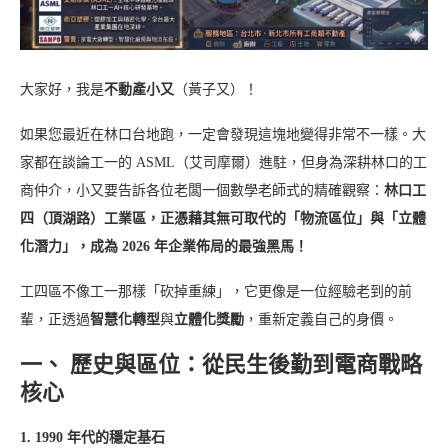
大家好，我是
不動產小又
（黃子又）！
如果您最近在林口台地跑，一定會發現這塊地變得非常不一樣。大
家都在談論工一的 ASML（艾司摩爾）進駐，但身為深耕林口的工
商仲介，小又要告訴各位老闆一個數學老師式的精確觀察：
林口工
四（頂湖路）工業區，正憑藉其無可取代的「物流區位」與「立體
化潛力」，成為 2026 年企業佈局的最強黑馬！
工四區不像工一那樣「砍掉重練」，它更像是一位經驗老到的前
輩，正透過
智慧化轉型
與
立體化獎勵
，重新定義自己的身價。
一、 歷史與區位：從民生後勤到電商戰略
核心
1. 1990 年代的穩定基石