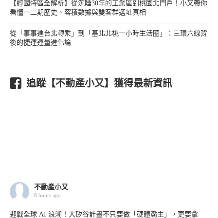
【經國特區全解析】從沉睡30年的工業區到桃園北門戶！小又帶你
看懂一二期歷史、容積數據與雙客群選址真相
從「事事進台北轉乘」到「基北北桃一小時生活圈」：三環六線背
後的捷運運量進化論
追蹤【不動產小又】獲得最新資訊
不動產小又
8 hours ago
迎戰全球 AI 浪潮！大矽谷計畫不只要做「硬體霸主」，更要拿