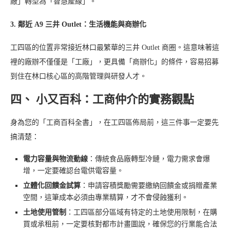
廠」轉型為「智慧產線」。
3. 鄰近 A9 三井 Outlet：生活機能與商辦化
工四區的位置非常接近林口最繁華的三井 Outlet 商圈。這意味著這
裡的廠辦不僅僅是「工廠」，更具備「商辦化」的條件，容易招募
到住在林口核心區的高階管理與研發人才。
四、 小又百科：工商仲介的實務觀點
身為您的「工商百科全書」，在工四區佈局前，這三件事一定要先
搞清楚：
電力容量與物流動線
：傳統食品廠轉型冷鏈，電力需求會爆
增，一定要確認台電供電容量。
立體化回饋金試算
：申請容積獎勵需要繳納回饋金或捐贈產業
空間，這筆成本必須由專業精算，才不會侵蝕獲利。
土地使用管制
：工四區部分區域有特定的土地使用限制，在購
買或承租前，一定要核對都市計畫圖說，確保您的行業能合法