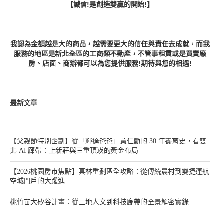
【誠信!是創造雙贏的開始!】
我認為金額越是大的商品，越需要更大的信任與責任去成就，而我
服務的地區是新北全區的工商類不動產，不管事租賃或是買賣廠
房、店面、商辦都可以為您提供服務!期待與您的相遇!
最新文章
【父親節特別企劃】從「輝達爸爸」黃仁勳的 30 年養育史，看雙
北 AI 廊帶：上新莊與三重頂崁的黃金布局
【2026桃園房市焦點】菓林重劃區全攻略：從傳統農村到雙捷運航
空城門戶的大躍進
桃竹苗大矽谷計畫：從土地人文到科技廊帶的全景解密實錄