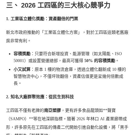
三、 2026 工四區的三大核心競爭力
1. 工業區立體化獎勵：資產翻倍的門票
新北市政府推動的「工業區立體化方案」，對於工四區這類老舊廠
房非常有利。
容積獎勵
：只要符合新增投資、能源管理（如太陽能、ISO
50001）或設置營運總部，最高可獲得
50% 的容積獎勵
。
小又試算
：原本 1 樓的物流倉庫，透過立體化翻新成 10 樓的
智慧物流中心，不僅坪效翻倍，資產估值更是呈幾何倍數成
長。
2. 知名大廠群聚效應：從民生到科技
工四區不僅有老牌的
南亞塑膠
，更有許多食品龍頭如**聲寶
（SAMPO）**等在地深耕指標。隨著 2026 年林口 AI 產業廊帶成
形，許多原先在工四區的傳產二代開始引進自動化設備，將「黑手