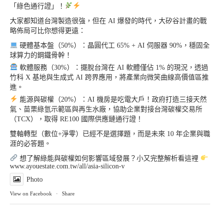
「綠色通行證」！
大家都知道台灣製造很強，但在 AI 爆發的時代，大矽谷計畫的戰
略佈局可比你想得更遠：
硬體基本盤（50%）：晶圓代工 65% + AI 伺服器 90%，穩固全
球算力的鋼鐵骨幹！
軟體服務（30%）：擺脫台灣在 AI 軟體僅佔 1% 的現況，透過
竹科 X 基地與生成式 AI 跨界應用，將產業向微笑曲線高價值區推
進。
能源與碳權（20%）：AI 機房是吃電大戶！政府打造三接天然
氣、苗栗綠氫示範區與再生水廠，協助企業對接台灣碳權交易所
（TCX），取得 RE100 國際供應鏈通行證！
雙軸轉型（數位+淨零）已經不是選擇題，而是未來 10 年企業與職
涯的必答題。
想了解綠能與碳權如何影響區域發展？小又完整解析看這裡
www.ayouestate.com.tw/all/asia-silicon-v
Photo
View on Facebook
·
Share