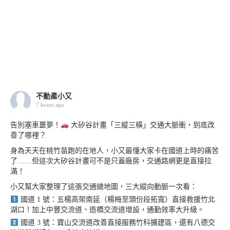
不動產小又
7 hours ago
告別塞車噩夢！
大矽谷計畫「三縱三橫」交通大脈衝，到底改
善了哪裡？
身為天天在桃竹苗跑的在地人，小又最懂大家卡在國道上時的痛苦
了……但這次大矽谷計畫可不是只蓋廠房，交通路網更是直接拉
滿！
小又幫大家整理了這張交通總地圖，三大縱向動脈一次看：
國道 1 號：五楊高架南延（楊梅至頭份段拓寬）直接救援竹北
湖口！加上中豐交流道、造橋交流道增設，通勤效率大升級。
國道 3 號：寶山交流道改善直接服務竹科擴建區，還有八德交