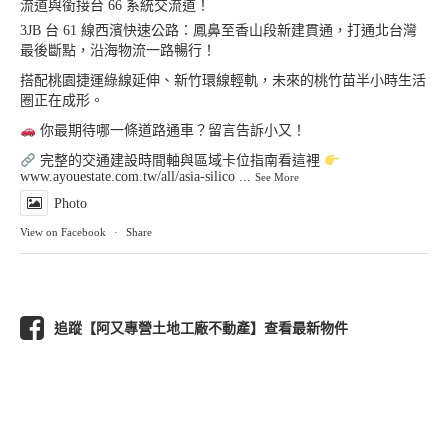
流道與銜接台 66 系統交流道！
3JB 台 61 線西濱快速公路：鳳鼻至香山段新建貫通，打通北台灣
最後斷點，沿海物流一路暢行！
搭配桃園捷運綠線延伸、新竹環線輕軌，未來的桃竹苗半小時生活
圈正在成形。
你最期待哪一條道路通車？留言告訴小又！
完整的交通建設時間軸與區域卡位指南看這裡
www.ayouestate.com.tw/all/asia-silico
...
See More
Photo
View on Facebook
·
Share
追蹤【阿又專營土地工廠不動產】查看最新物件