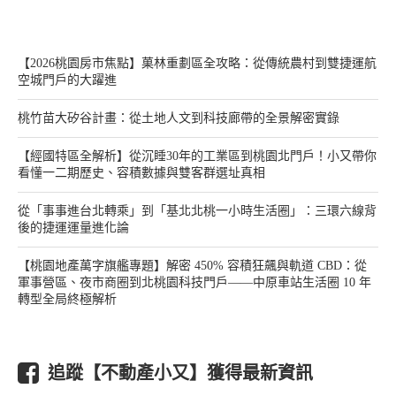
【2026桃園房市焦點】菓林重劃區全攻略：從傳統農村到雙捷運航
空城門戶的大躍進
桃竹苗大矽谷計畫：從土地人文到科技廊帶的全景解密實錄
【經國特區全解析】從沉睡30年的工業區到桃園北門戶！小又帶你
看懂一二期歷史、容積數據與雙客群選址真相
從「事事進台北轉乘」到「基北北桃一小時生活圈」：三環六線背
後的捷運運量進化論
【桃園地產萬字旗艦專題】解密 450% 容積狂飆與軌道 CBD：從
軍事營區、夜市商圈到北桃園科技門戶——中原車站生活圈 10 年
轉型全局終極解析
追蹤【不動產小又】獲得最新資訊