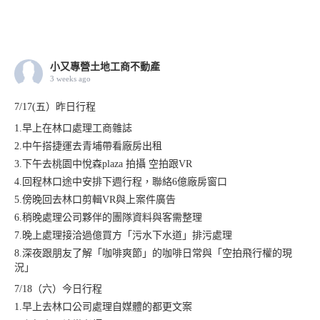
小又專營土地工商不動產
3 weeks ago
7/17(五）昨日行程
1.早上在林口處理工商雜誌
2.中午搭捷運去青埔帶看廠房出租
3.下午去桃園中悅森plaza 拍攝 空拍跟VR
4.回程林口途中安排下週行程，聯絡6億廠房窗口
5.傍晚回去林口剪輯VR與上案件廣告
6.稍晚處理公司夥伴的團隊資料與客需整理
7.晚上處理接洽過億買方「污水下水道」排污處理
8.深夜跟朋友了解「咖啡爽節」的咖啡日常與「空拍飛行權的現
況」
7/18（六）今日行程
1.早上去林口公司處理自媒體的都更文案