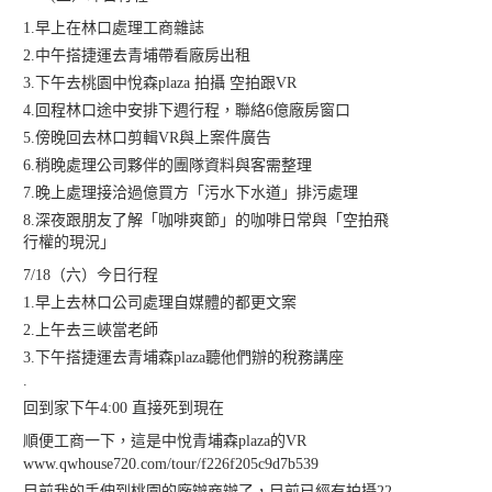
1.早上在林口處理工商雜誌
2.中午搭捷運去青埔帶看廠房出租
3.下午去桃園中悅森plaza 拍攝 空拍跟VR
4.回程林口途中安排下週行程，聯絡6億廠房窗口
5.傍晚回去林口剪輯VR與上案件廣告
6.稍晚處理公司夥伴的團隊資料與客需整理
7.晚上處理接洽過億買方「污水下水道」排污處理
8.深夜跟朋友了解「咖啡爽節」的咖啡日常與「空拍飛
行權的現況」
7/18（六）今日行程
1.早上去林口公司處理自媒體的都更文案
2.上午去三峽當老師
3.下午搭捷運去青埔森plaza聽他們辦的稅務講座
.
回到家下午4:00 直接死到現在
順便工商一下，這是中悅青埔森plaza的VR
www.qwhouse720.com/tour/f226f205c9d7b539
目前我的手伸到桃園的廠辦商辦了，目前已經有拍攝22