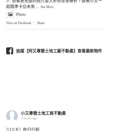
想看更完整的桃竹苗大矽谷全景解析？跟著小又一
起精準卡位未來
...
See More
Photo
View on Facebook
·
Share
追蹤【阿又專營土地工廠不動產】查看最新物件
小又專營土地工商不動產
3 weeks ago
7/17(五）昨日行程