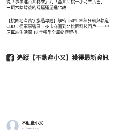
從「事事進台北轉乘」到「基北北桃一小時生活圈」：
三環六線背後的捷運運量進化論
【桃園地產萬字旗艦專題】解密 450% 容積狂飆與軌道
CBD：從軍事營區、夜市商圈到北桃園科技門戶——中
原車站生活圈 10 年轉型全局終極解析
追蹤【不動產小又】獲得最新資訊
不動產小又
20 hours ago