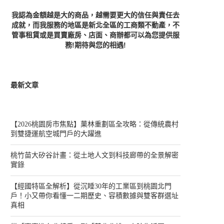
我認為金額越是大的商品，越需要更大的信任與責任去
成就，而我服務的地區是新北全區的工商類不動產，不
管事租賃或是買賣廠房、店面、商辦都可以為您提供服
務!期待與您的相遇!
最新文章
【2026桃園房市焦點】菓林重劃區全攻略：從傳統農村
到雙捷運航空城門戶的大躍進
桃竹苗大矽谷計畫：從土地人文到科技廊帶的全景解密
實錄
【經國特區全解析】從沉睡30年的工業區到桃園北門
戶！小又帶你看懂一二期歷史、容積數據與雙客群選址
真相