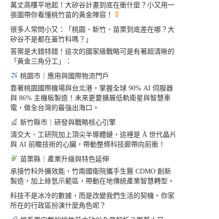
萬丈高樓平地起！大矽谷計畫到底在衝什麼？小又用一
張圖帶你看懂桃竹苗的黃金陣容！
很多人常問小又：「桃園、新竹、苗栗到底差在哪？大
矽谷不是都在蓋竹科嗎？」
答案是大錯特錯！這次的國家級戰略可是有著超清晰的
「黃金三角分工」：
桃園市｜應用與國際物流門戶
靠著桃園國際機場與台北港，掌握全球 90% AI 伺服器
與 86% 主機板製造！未來更要擴展低軌衛星與智慧車
電，做全台灣的最強出海口。
新竹縣市｜研發與戰略核心引擎
清交大、工研院加上頂尖半導體鏈，這裡是 Å 世代晶片
與 AI 前瞻技術的心臟，帶動整條科技廊帶向前衝！
苗栗縣｜產業升級與特色延伸
承接竹科外擴效能，竹南國衛院攜手生醫 CDMO 創新
製造，加上綠氫示範區，帶動在地傳統產業智慧轉型。
科技不是冰冷的數據，而是改變我們生活的契機。你家
所在的行政區扮演什麼角色呢？