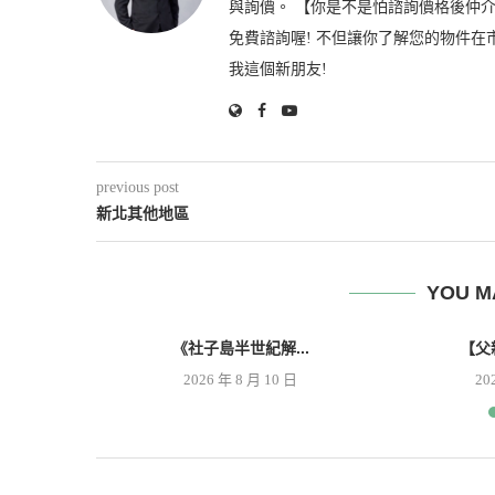
與詢價。 【你是不是怕諮詢價格後仲介
免費諮詢喔! 不但讓你了解您的物件在
我這個新朋友!
previous post
新北其他地區
YOU M
..
《社子島半世紀解...
【父
 日
2026 年 8 月 10 日
20