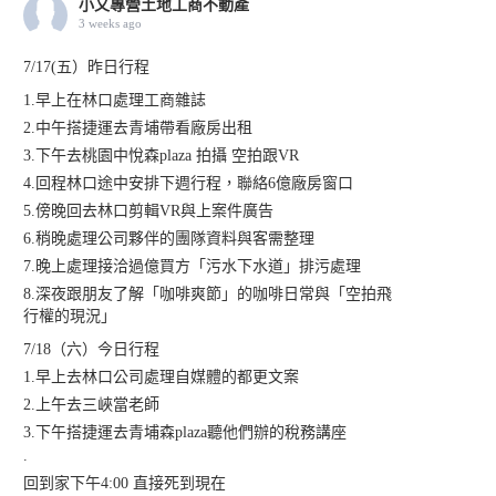
小又專營土地工商不動產
3 weeks ago
7/17(五）昨日行程
1.早上在林口處理工商雜誌
2.中午搭捷運去青埔帶看廠房出租
3.下午去桃園中悅森plaza 拍攝 空拍跟VR
4.回程林口途中安排下週行程，聯絡6億廠房窗口
5.傍晚回去林口剪輯VR與上案件廣告
6.稍晚處理公司夥伴的團隊資料與客需整理
7.晚上處理接洽過億買方「污水下水道」排污處理
8.深夜跟朋友了解「咖啡爽節」的咖啡日常與「空拍飛
行權的現況」
7/18（六）今日行程
1.早上去林口公司處理自媒體的都更文案
2.上午去三峽當老師
3.下午搭捷運去青埔森plaza聽他們辦的稅務講座
.
回到家下午4:00 直接死到現在