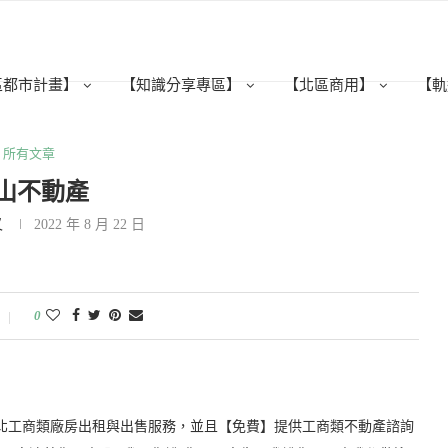
區都市計畫】
【知識分享專區】
【北區商用】
【軌
所有文章
山不動產
又
2022 年 8 月 22 日
0
新北工商類廠房出租與出售服務，並且【免費】提供工商類不動產諮詢