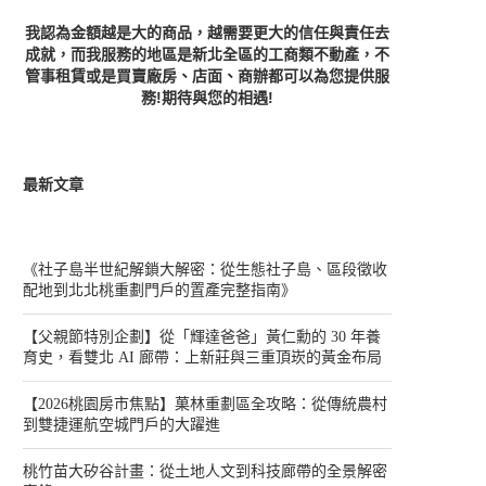
我認為金額越是大的商品，越需要更大的信任與責任去
成就，而我服務的地區是新北全區的工商類不動產，不
管事租賃或是買賣廠房、店面、商辦都可以為您提供服
務!期待與您的相遇!
最新文章
《社子島半世紀解鎖大解密：從生態社子島、區段徵收
配地到北北桃重劃門戶的置產完整指南》
【父親節特別企劃】從「輝達爸爸」黃仁勳的 30 年養
桃竹苗大矽谷計畫...
【經國特區全解析...
育史，看雙北 AI 廊帶：上新莊與三重頂崁的黃金布局
2026 年 8 月 1 日
2026 年 7 月 27 日
【2026桃園房市焦點】菓林重劃區全攻略：從傳統農村
到雙捷運航空城門戶的大躍進
桃竹苗大矽谷計畫：從土地人文到科技廊帶的全景解密