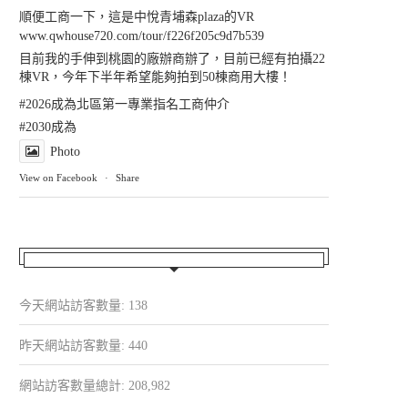
順便工商一下，這是中悅青埔森plaza的VR
www.qwhouse720.com/tour/f226f205c9d7b539
目前我的手伸到桃園的廠辦商辦了，目前已經有拍攝22
棟VR，今年下半年希望能夠拍到50棟商用大樓！
#2026成為北區第一專業指名工商仲介
#2030成為
Photo
View on Facebook
·
Share
今天網站訪客數量:
138
昨天網站訪客數量:
440
網站訪客數量總計:
208,982