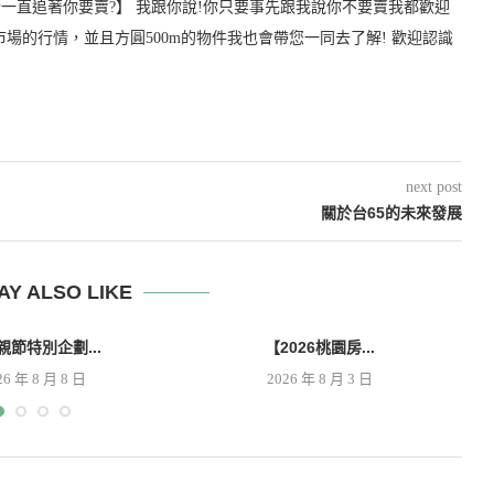
一直追著你要賣?】 我跟你說!你只要事先跟我說你不要賣我都歡迎
市場的行情，並且方圓500m的物件我也會帶您一同去了解! 歡迎認識
next post
關於台65的未來發展
AY ALSO LIKE
親節特別企劃...
【2026桃園房...
26 年 8 月 8 日
2026 年 8 月 3 日