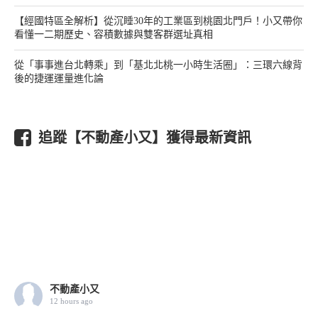
【經國特區全解析】從沉睡30年的工業區到桃園北門戶！小又帶你
看懂一二期歷史、容積數據與雙客群選址真相
從「事事進台北轉乘」到「基北北桃一小時生活圈」：三環六線背
後的捷運運量進化論
追蹤【不動產小又】獲得最新資訊
不動產小又
12 hours ago