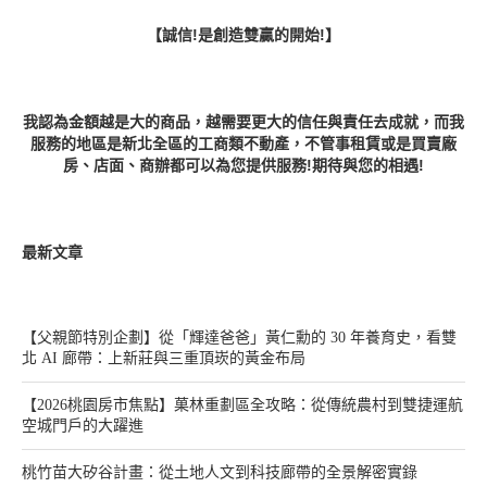
【誠信!是創造雙贏的開始!】
我認為金額越是大的商品，越需要更大的信任與責任去成就，而我
服務的地區是新北全區的工商類不動產，不管事租賃或是買賣廠
房、店面、商辦都可以為您提供服務!期待與您的相遇!
最新文章
【父親節特別企劃】從「輝達爸爸」黃仁勳的 30 年養育史，看雙
北 AI 廊帶：上新莊與三重頂崁的黃金布局
【2026桃園房市焦點】菓林重劃區全攻略：從傳統農村到雙捷運航
空城門戶的大躍進
桃竹苗大矽谷計畫：從土地人文到科技廊帶的全景解密實錄