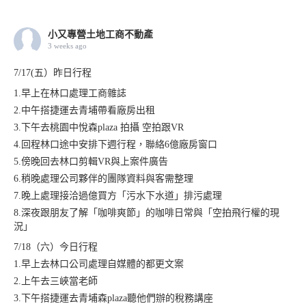
小又專營土地工商不動產
3 weeks ago
7/17(五）昨日行程
1.早上在林口處理工商雜誌
2.中午搭捷運去青埔帶看廠房出租
3.下午去桃園中悅森plaza 拍攝 空拍跟VR
4.回程林口途中安排下週行程，聯絡6億廠房窗口
5.傍晚回去林口剪輯VR與上案件廣告
6.稍晚處理公司夥伴的團隊資料與客需整理
7.晚上處理接洽過億買方「污水下水道」排污處理
8.深夜跟朋友了解「咖啡爽節」的咖啡日常與「空拍飛行權的現
況」
7/18（六）今日行程
1.早上去林口公司處理自媒體的都更文案
2.上午去三峽當老師
3.下午搭捷運去青埔森plaza聽他們辦的稅務講座