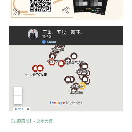
【五股廠辦】- 忠孝大樓