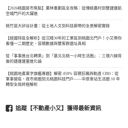
【2026桃園房市焦點】菓林重劃區全攻略：從傳統農村到雙捷運航
空城門戶的大躍進
桃竹苗大矽谷計畫：從土地人文到科技廊帶的全景解密實錄
【經國特區全解析】從沉睡30年的工業區到桃園北門戶！小又帶你
看懂一二期歷史、容積數據與雙客群選址真相
從「事事進台北轉乘」到「基北北桃一小時生活圈」：三環六線背
後的捷運運量進化論
【桃園地產萬字旗艦專題】解密 450% 容積狂飆與軌道 CBD：從
軍事營區、夜市商圈到北桃園科技門戶——中原車站生活圈 10 年
轉型全局終極解析
追蹤【不動產小又】獲得最新資訊