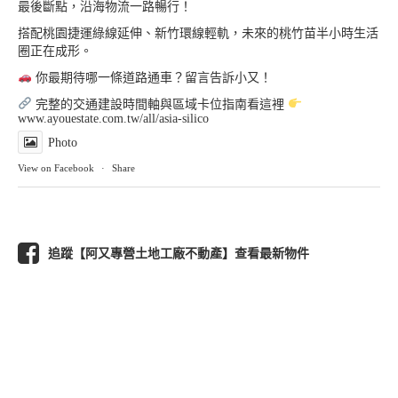
最後斷點，沿海物流一路暢行！
搭配桃園捷運綠線延伸、新竹環線輕軌，未來的桃竹苗半小時生活
圈正在成形。
你最期待哪一條道路通車？留言告訴小又！
完整的交通建設時間軸與區域卡位指南看這裡
www.ayouestate.com.tw/all/asia-silico
Photo
View on Facebook
·
Share
追蹤【阿又專營土地工廠不動產】查看最新物件