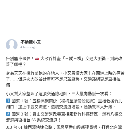
不動產小又
4 hours ago
告別塞車噩夢！
大矽谷計畫「三縱三橫」交通大脈衝，到底改
善了哪裡？
身為天天在桃竹苗跑的在地人，小又最懂大家卡在國道上時的痛苦
了……但這次大矽谷計畫可不是只蓋廠房，交通路網更是直接拉
滿！
小又幫大家整理了這張交通總地圖，三大縱向動脈一次看：
國道 1 號：五楊高架南延（楊梅至頭份段拓寬）直接救援竹北
湖口！加上中豐交流道、造橋交流道增設，通勤效率大升級。
國道 3 號：寶山交流道改善直接服務竹科擴建區，還有八德交
流道與銜接台 66 系統交流道！
3JB 台 61 線西濱快速公路：鳳鼻至香山段新建貫通，打通北台灣