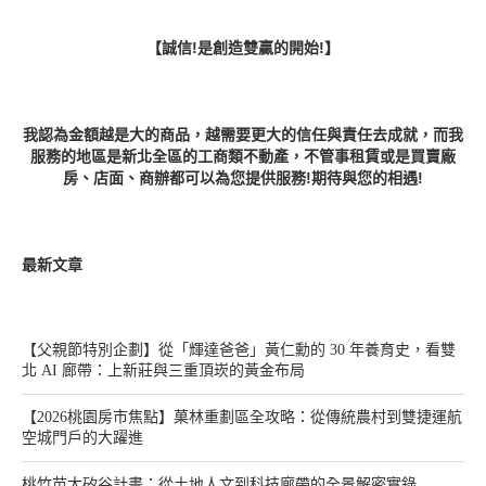
【誠信!是創造雙贏的開始!】
我認為金額越是大的商品，越需要更大的信任與責任去成就，而我
服務的地區是新北全區的工商類不動產，不管事租賃或是買賣廠
房、店面、商辦都可以為您提供服務!期待與您的相遇!
最新文章
【父親節特別企劃】從「輝達爸爸」黃仁勳的 30 年養育史，看雙
北 AI 廊帶：上新莊與三重頂崁的黃金布局
【2026桃園房市焦點】菓林重劃區全攻略：從傳統農村到雙捷運航
空城門戶的大躍進
桃竹苗大矽谷計畫：從土地人文到科技廊帶的全景解密實錄