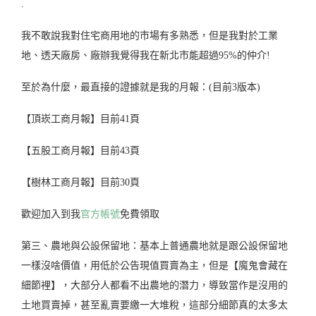
.
我不敢說我對住宅商用地的市場有多熟悉，但是我對於工業
地、透天廠房、廠辦我覺得我在新北市能超過95%的仲介!
至於為什麼，最直接的證據就是我的月報：(目前3版本)
【頂崁工商月報】目前41頁
【五股工商月報】目前43頁
【樹林工商月報】目前30頁
歡迎加入到我
官方帳號
免費領取
第三、農地與公設保留地：基本上普通農地就是跟公設保留地
一樣沒啥價值，用低於公告現值買賣為主，但是【魔鬼會藏在
細節裡】，大部分人都看不出農地的潛力，導致當作是沒用的
土地買賣掉，甚至亂賣要繳一大堆稅，這部分細節真的太多太