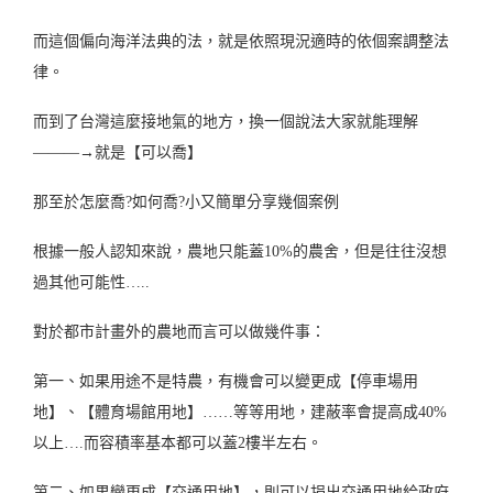
而這個偏向海洋法典的法，就是依照現況適時的依個案調整法
律。
而到了台灣這麼接地氣的地方，換一個說法大家就能理解
———→就是【可以喬】
那至於怎麼喬?如何喬?小又簡單分享幾個案例
根據一般人認知來說，農地只能蓋10%的農舍，但是往往沒想
過其他可能性…..
對於都市計畫外的農地而言可以做幾件事：
第一、如果用途不是特農，有機會可以變更成【停車場用
地】、【體育場館用地】……等等用地，建蔽率會提高成40%
以上….而容積率基本都可以蓋2樓半左右。
第二、如果變更成【交通用地】，則可以捐出交通用地給政府