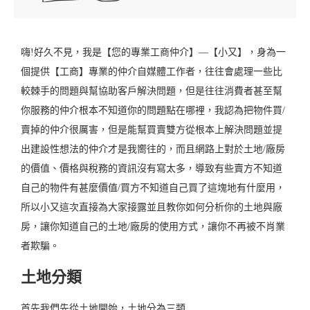
嗨!好久不見，我是【您的專業工商仲介】—【小又】，身為一
個提供【工商】專業的仲介自媒體工作者，往往會處理一些比
較棘手的問題與幫協助客戶解決問題，但是往往消費者甚至幫
你服務的仲介根本不知道你的問題點在哪裡，我認為把物件買/
賣掉的仲介很厲害，但是能幫買賣雙方從根本上解決問題並提
出建設性想法的仲介才是我嚮往的，而且網路上對於土地/廠房
的價值、價格與稅務的資訊沒有寫太多，導致有些賣方不知道
自己的物件有甚麼價值/買方不知道自己買了這塊地有什麼用，
所以小又這次直接為大家接露並且教你如何分析你的土地與廠
房，讓你知道自己的土地/廠房的使用方式，讓你不再被不肖業
者欺騙。
土地分類
首先我們先從土地開始，土地分為三類