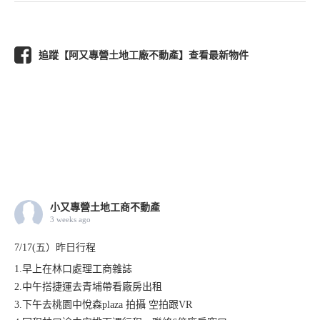
追蹤【阿又專營土地工廠不動產】查看最新物件
小又專營土地工商不動產
3 weeks ago
7/17(五）昨日行程
1.早上在林口處理工商雜誌
2.中午搭捷運去青埔帶看廠房出租
3.下午去桃園中悅森plaza 拍攝 空拍跟VR