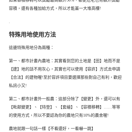
如果容積移轉可以獎勵最高額外30%，都更危老也有額外獎勵
容積，還有各種加給方式，所以才能蓋一大堆高樓!
.
特殊用地使用方法
這邊特殊用地分為兩種：
第一、都市計畫內農地：其實看到您的土地是【田】地而不是
【建】地的話不用灰心，其實也可以使用【容許】方式去申請
【合法】的建物喔!至於容許項目要選擇那些對自己有利，歡迎
私訊小又!
第二、都市計畫外一般農：這部分除了【變更】外，還可以有
【毗鄰變更】、【特登】、【套繪】、【容積移轉】……等等
的使用方式，所以不要認為你的農地只有10%的農舍喔!
農地就跟一句話一樣【不看還好，一看嚇一跳】