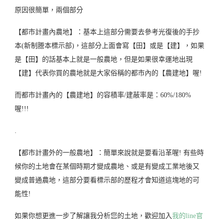
原因很簡單，兩個部分
【都市計畫內農地】：基本上這部分需要去參考光復後的手抄
本(新制謄本標示部)，這部分上面會寫【田】或是【建】，如果
是【田】的話基本上就是一般農地，但是如果很幸運地出現
【建】代表你買的農地就是大家俗稱的都市內的【農建地】喔!
而都市計畫內的【農建地】的容積率/建蔽率是：60%/180%
喔!!!
.
【都市計畫外的一般農地】：簡單來說就是要看沿革喔! 有些時
候你的土地會在某個時期才變成農地、或是有變成工業地後又
變成普通農地，這部分要看標示部的歷程才會知道這塊地的可
能性!
如果你想更進一步了解讓我分析您的土地，歡迎加入
我的line官