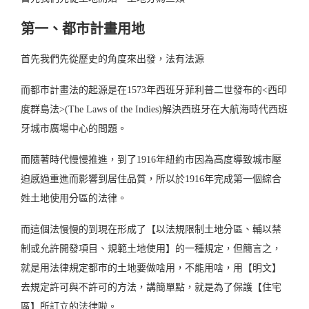
第一、都市計畫用地
首先我們先從歷史的角度來出發，法有法源
而都市計畫法的起源是在1573年西班牙菲利普二世發布的<西印
度群島法>(The Laws of the Indies)解決西班牙在大航海時代西班
牙城市廣場中心的問題。
而隨著時代慢慢推進，到了1916年紐約市因為高度導致城市壓
迫感過重進而影響到居住品質，所以於1916年完成第一個綜合
姓土地使用分區的法律。
而這個法慢慢的到現在形成了【以法規限制土地分區、輔以禁
制或允許開發項目、規範土地使用】的一種規定，但簡言之，
就是用法律規定都市的土地要做啥用，不能用啥，用【明文】
去規定許可與不許可的方法，講簡單點，就是為了保護【住宅
區】所訂立的法律啦。