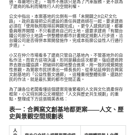
適、尊嚴地行走」。城市不應該只是為了汽車服務，更不該為
了建商的私利而犧牲行人的空間利權。
公文中指出，本案基地的北側有一條「未開闢之8公尺文化
路」
。政府直接把公共建設的責任與建商綁在一起，要求建商
必須在「使用執照取得前興闢完成」
。更令人感佩的是，都審
委員眼界開闊，不只看建商自己的土地，還要求建商「有關台
鐵公司部分土地請一併整體依都市計畫規定規劃人行步道，洽
台鐵公司是否得併本案開發施作，完成本街廓公益性人行通行
步道」
。
小又在仲介市場看多了建商只管自己基地內、不管基地外的自
私作法。而官方這項決議，形同是藉由這次都更，強迫建商跨
界去跟台鐵協調，把破碎的鄰地整合進來，用一致的視覺開放
性景觀，為鶯歌市民拼湊出一條長長的、從車站延伸到合興窯
文創基地的「公益性藝文通廊」
。這種重視整體街廓、還路於
民的作法，就是最扎實的都市空間正義。
為了讓各位老闆看懂這個建案背後繁複的人文與文化資產保存
框架，小又特別將公文裡關於「人文與歷史共生規劃」的重
點，整理成下方這張精美表格：
表一：合興窯文創基地都更案——人文、歷
史與景觀空間規劃表
人