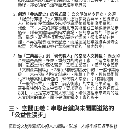
動線，都必須配合這棟歷史建築來展開
。
創造「參訪歷史」的儀式感：
公文明確勒令建商，必須
「配合行穿線（行人穿越線）通行參訪合興窯，動線結合
人行道設計停留節點及階梯型廣場整體規劃廣場景觀」
。
想像一下，未來的遊客從新北市美術館或三鶯線捷運站走
過來，踩著實體鋪面的階梯廣場，在刻意留設的「停留節
點」駐足、凝望這根巨大的磚造老煙囪。都市更新在這
裡，不再是粗暴地抹去歷史，而是透過建築退縮與廣場面
配置，將私有開發案昇華為開放式的「歷史教室」
。
從「工業黑手」到「現代職人」的空間人文轉型：
過去的
合興窯是高熱、多煙、重勞力的陶瓷工廠。而這次都更規
劃，雖然土地分區依舊是「乙種工業區」，但開發定義是
「文創產業園區」
。2樓至6樓規劃為分戶的「一般作業廠
房」
，未來預計引進文創設計、陶藝工作室、數位藝術孵
化基地等高附加價值的「現代職人空間」
；1樓則規劃
「一般零售業」
，建立「前店後廠」的文創商業廊道。都
審委員特別在公文中質疑，要求建商「補充未來營運模式
說明」
，正是官方在幫大眾把關，確保這裡未來流淌的是
人文創意的血液，而不是傳統鐵皮工廠的影子
。
三、 空間正義：串聯台鐵與未開闢道路的
「公益性漫步」
這份公文展現最核心的人文觀點，就是「人能不能在城市裡舒