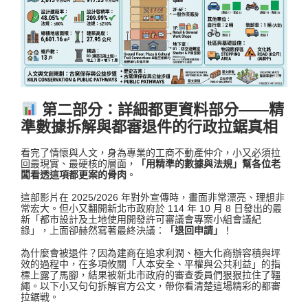
第二部分：詳細都更資料部分——精
準數據拆解與都審退件的行政拉鋸真相
看完了情懷與人文，身為專業的工商不動產仲介，小又必須拉
回最現實、最硬核的層面，
「用精準的數據與法規」幫各位老
闆看透這項都更案的骨肉
。
這部影片在 2025/2026 年對外宣傳時，畫面非常漂亮、理想非
常宏大。但小又翻開新北市政府於 114 年 10 月 8 日發出的最
新「都市設計及土地使用開發許可審議會專案小組會議紀
錄」
，上面卻赫然寫著最終決議：
「退回申請」
！
為什麼會被退件？因為建商在追求利潤、極大化商辦容積與坪
效的過程中
，在多項攸關「人本安全、平權與公共利益」的指
標上露了馬腳，結果被新北市政府的審查委員們狠狠拉住了韁
繩。以下小又句句拆解官方公文，帶你看清楚這場精彩的都審
拉鋸戦。