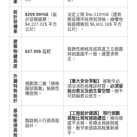
率
設
$209.99\%$
（設
法定上限
$\le 210\%$
（建商
計
計容積面積：
將容積坪效用到頂格，總樓地
容
$4,227.01$
平方
板面積衝到
$6,601.16$
平方
積
公尺）
公尺）
。
率
建
築
裝飾性網格完成高度之立面圖
物
$27.95$
公尺
與剖面圖不一致，遭要求修
總
正
。
高
度
外
牆
【重大安全爭點】
被勒令必
規劃第二層「網格
特
須洽消防局確認材質，
必須留
膜狀面層」裝飾性
殊
設出救災及逃生窗空間
，絕不
構造物
。
設
可妨礙救災逃生
。
計
基
【工程設計錯誤】
現行規劃
地
高程比現有道路還低
！橫向坡
銜
臨路側人行道高程
度不合規，有積水與跌倒風
接
設計
。
險，勒令依道路高程重新順
高
平
。
程