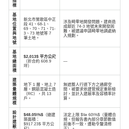
指
標
基
地
新北市鶯歌區中正
涉及畸零地開發問題，建商造
位
段 41、68-1、
成鄰近 74-3 地號未來開發困
置
69、70、71、71-
難，被建議申請畸零地調處納
與
3、73 地號等 7
入規劃
。
地
筆土地
。
號
基
地
$2,013$
平方公尺
總
（折合約 608.9
—
面
坪）
積
建
築
地下 1 層、地上 7
無遮簷人行道下方之通廊空
量
層，鋼筋混凝土造
間，被要求依建管規定重新檢
體
（RC），共 13
討，並計入建蔽率及容積率計
規
戶
。
算
。
模
設
$48.05\%$
（總建
法定上限
$\le 60\%$
（量體合
計
築面積：
規，但報告書內部分章節數值
建
$917.23$
平方公
前後不一致，遭勒令釐清修
蔽
尺）
正）
。