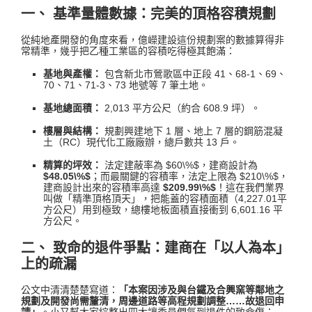
一、 基準量體數據：完美的頂格容積規劃
從純地產開發的角度來看，億嶸建設這份規劃案的數據算得非
常精準，幾乎把乙種工業區的容積吃得極其飽滿
：
基地與產權：
包含新北市鶯歌區中正段 41、68-1、69、
70、71、71-3、73 地號等 7 筆土地
。
基地總面積：
2,013 平方公尺（約合 608.9 坪）
。
樓層與結構：
規劃興建地下 1 層、地上 7 層的鋼筋混凝
土（RC）現代化工廠廠辦，總戶數共 13 戶
。
精算的坪效：
法定建蔽率為
$60\%$
，建商設計為
$48.05\%$
；而最關鍵的容積率，法定上限為
$210\%$
，
建商設計出來的容積率高達
$209.99\%$
！這在我們業界
叫做「精準頂格頂天」，把能蓋的容積面積（4,227.01平
方公尺）用到極致，總樓地板面積直接衝到 6,601.16 平
方公尺
。
二、 致命的退件爭點：建商在「以人為本」
上的疏漏
公文中清清楚楚寫道：
「本案因涉及與台鐵及合興窯等鄰地之
規劃及開發尚需釐清，周邊道路等高程規劃調整……故退回申