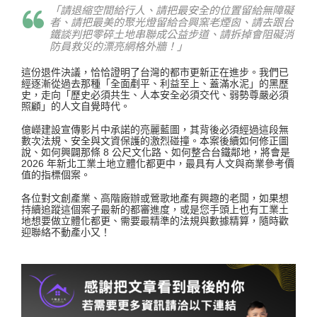
「請退縮空間給行人、請把最安全的位置留給無障礙
者、請把最美的聚光燈留給合興窯老煙囪、請去跟台
鐵談判把零碎土地串聯成公益步道、請拆掉會阻礙消
防員救災的漂亮網格外牆
！」
這份退件決議，恰恰證明了台灣的都市更新正在進步。我們已
經逐漸從過去那種「全面剷平、利益至上、蓋滿水泥」的黑歷
史，走向「歷史必須共生、人本安全必須交代、弱勢尊嚴必須
照顧」的人文自覺時代。
億嶸建設宣傳影片中承諾的亮麗藍圖，其背後必須經過這段無
數次法規、安全與文資保護的激烈碰撞。本案後續如何修正圖
說、如何興闢那條 8 公尺文化路、如何整合台鐵鄰地
，將會是
2026 年新北工業土地立體化都更中，最具有人文與商業參考價
值的指標個案。
各位對文創產業、高階廠辦或鶯歌地產有興趣的老闆，如果想
持續追蹤這個案子最新的都審進度，或是您手頭上也有工業土
地想要做立體化都更、需要最精準的法規與數據精算，隨時歡
迎聯絡不動產小又！