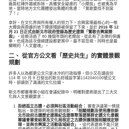
廠房紅磚外牆被拆除，具備安全疑慮的「小煙囪」也被夷為平
地。當時地方文化團體發出集體的焦慮：「鶯歌要找不到窯
了！」
幸好，在文化界與所有權人的努力下，合興窯場最核心的一根
大煙囪與周邊的地下煙道殘跡被保留了下來，並於
2016 年 12
月 21 日正式由新北市政府登錄為歷史建築「鶯歌合興窯煙
囪」
。這根活過了 80 幾個年頭的老煙囪，從此有了法律的保護
傘，也成為這次億嶸建設都更案中，最不容忽視、同時也是最
耀眼的「人文靈魂」
。
二、 從官方公文看「歷史共生」的實體景觀
規劃
許多人以為都更公文只是冰冷的行政指導，但小又在讀這份
114 年 10 月 8 日發出的新北府城設字第1142040100號公文
時，卻讀到了滿滿的文化拉鋸
。
新北市都審專案小組在會議紀錄中，明確對建商提出了三大文
化與人文景觀要求
：
拒絕孤立古蹟，必須與社區活動結合：
審查決議第一條就
點出，新建築的地面景觀規劃，
「相關規劃及使用應依新
北市政府古蹟歷史建築紀念建築聚落建築群史蹟文化景觀
審議會審查結果及文化局核定之古蹟保護措施相關規定辦
理，並與合興窯之活動區域結合」
。這代表建商不能只是
把老煙囪當成花園裡的裝飾品，新大樓的公共空間、出入