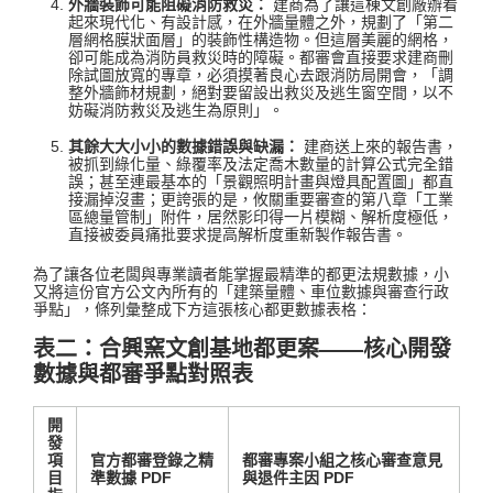
外牆裝飾可能阻礙消防救災：
建商為了讓這棟文創廠辦看
起來現代化、有設計感，在外牆量體之外，規劃了「第二
層網格膜狀面層」的裝飾性構造物
。但這層美麗的網格，
卻可能成為消防員救災時的障礙。都審會直接要求建商刪
除試圖放寬的專章，必須摸著良心去跟消防局開會，「調
整外牆飾材規劃，絕對要留設出救災及逃生窗空間，以不
妨礙消防救災及逃生為原則」
。
其餘大大小小的數據錯誤與缺漏：
建商送上來的報告書，
被抓到綠化量、綠覆率及法定喬木數量的計算公式完全錯
誤
；甚至連最基本的「景觀照明計畫與燈具配置圖」都直
接漏掉沒畫
；更誇張的是，攸關重要審查的第八章「工業
區總量管制」附件，居然影印得一片模糊、解析度極低，
直接被委員痛批要求提高解析度重新製作報告書
。
為了讓各位老闆與專業讀者能掌握最精準的都更法規數據，小
又將這份官方公文內所有的「建築量體、車位數據與審查行政
爭點」，條列彙整成下方這張核心都更數據表格：
表二：合興窯文創基地都更案——核心開發
數據與都審爭點對照表
開
發
項
官方都審登錄之精
都審專案小組之核心審查意見
目
準數據 PDF
與退件主因 PDF