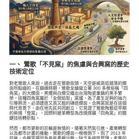
一、 鶯歌「不見窯」的焦慮與合興窯的歷史
技術定位
對老鶯歌人來說，過去走在鶯歌街頭，天空是被高低錯落的煙
囪所點綴的。在巔峰時期，鶯歌全鎮聳立著 300 多根俗稱「四
角窯」的大煙囪，黑煙與白煙交織出台灣陶瓷重鎮的黑手繁
榮。這種四角窯屬於「全倒焰型」窯爐，為了產生足夠的抽力
引導熱流，必須建造又高又粗的磚造煙囪。合興窯就是在這個
時代背景下，由在地先民共同創立，它見證了鶯歌陶藝從早期
的柴燒「登窯」，因燃料變革轉型為改燒煤礦「四角窯」的關
鍵技術轉折點。
然而，都市更新的巨輪是無情的。隨著天然氣引進、產業轉型
以及都市計畫的推動，鶯歌的煙囪一根根倒下。到了 2013 年
前後，合興窯場因為長年產權分散、缺乏系統性管理，老舊的