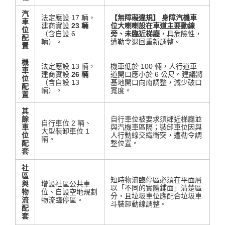
汽
法定應設 17 輛，
【無障礙違規】
身障汽機車
車
建商實設
23 輛
位大喇喇設在車道主要動線
位
（含自設 6
旁、未臨近梯廳
，具危險性，
配
輛）
。
遭勒令退回重新調整
。
置
機
法定應設 13 輛，
機車低於 100 輛，人行道車
車
建商實設
26 輛
道開口應小於 6 公尺。建議將
位
（含自設 13
基地開口向南調整，減少破口
配
輛）
。
寬度
。
置
其
餘
自行車位被要求須鄰近梯廳並
自行車位 2 輛
、
車
與汽機車區隔
；裝卸車位因與
大型裝卸車位 1
位
人行動線交織衝突，遭勒令調
輛
。
配
整位置
。
套
社
區
短時物流臨停區必須在平面層
與
增設社區公共車
以「不同的實體鋪面」清楚區
物
位、自設空地規劃
分，且垃圾車位應配合垃圾車
流
物流臨停區
。
斗裝卸動線調整
。
配
套