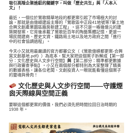
吸引高階企業進駐的關鍵字，叫做「歷史共生」與「人本人
文」！
最近，一個位於鶯歌精華地段的都更案引起了市場極大的討
論，那就是由億嶸建設主導的「鶯歌區中正段41地號等7筆土地
合興文創產業園區廠房新建工程」
。這不只是一樁幾億元的建
築開發案，它背後承載了鶯歌近百年的陶藝集體記憶，更是一
場民間建商、歷史文資、鐵路局土地以及地方政府之間「進行
中的社會協調過程」
。
今天小又就用最嚴謹的官方都審公文（《鶯歌億嵘都更案-合興
窯文創基地.pdf》）為底本
，幫大家把這個案子拆解成【第一部
分：文化歷史與人文步行空間】
與
【第二部分：精準都更數據
與行政審查爭點】。小又在兩個部分都特別為大家整理了精美
的數據表格，讓各位老闆、文創投資人一眼就能看懂這個案子
的靈魂與骨肉！
文化歷史與人文步行空間——守護煙
囪天際線與空間正義
要聊這個都更案的價值，我們必須先把時間拉回日治時期的
1938 年。