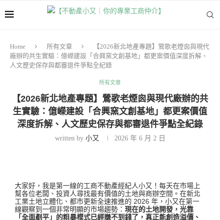
Home
所有文章
【2026新北地產專題】鶯歌老煙囪與現代
廠辦的共生實驗：億嶸建設「合興窯文創基地」都更案價值深度拆解、
人文歷史保存與都審退件爭點全紀錄
所有文章
【2026新北地產專題】鶯歌老煙囪與現代廠辦的共
生實驗：億嶸建設「合興窯文創基地」都更案價值
深度拆解、人文歷史保存與都審退件爭點全紀錄
written by
小又
2026 年 6 月 2 日
大家好，我是第一線的工商不動產經紀人小又！每天在市場上
幫各位老闆、投資人尋找最有價值的土地與商辦空間。在新北
工業土地立體化、都市更新全速推進的 2026 年，小又在第一
線觀察到一個非常明顯的市場趨勢：
現在的土地開發，光靠
「全面剷平」的粗暴模式已經賺不到錢了，真正能創造溢價、