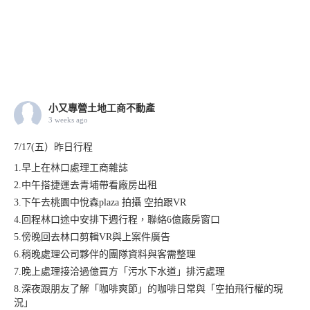
小又專營土地工商不動產
3 weeks ago
7/17(五）昨日行程
1.早上在林口處理工商雜誌
2.中午搭捷運去青埔帶看廠房出租
3.下午去桃園中悅森plaza 拍攝 空拍跟VR
4.回程林口途中安排下週行程，聯絡6億廠房窗口
5.傍晚回去林口剪輯VR與上案件廣告
6.稍晚處理公司夥伴的團隊資料與客需整理
7.晚上處理接洽過億買方「污水下水道」排污處理
8.深夜跟朋友了解「咖啡爽節」的咖啡日常與「空拍飛行權的現
況」