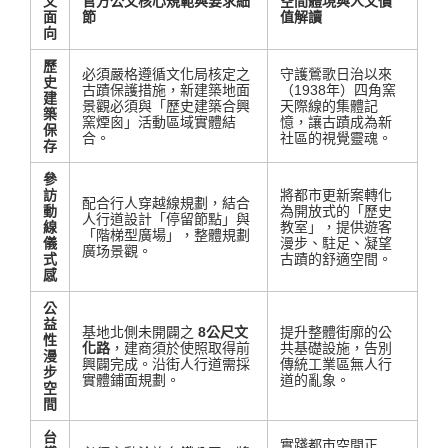
文
官方公文核心規範與要求細
空間體現與人文價
面
節
值解讀
向
歷
必須嚴格遵循文化局核定之
守護鶯歌日治以來
史
古蹟保護措施，新建築地面
（1938年）四角窯
建
景觀必須與「歷史建築合興
天際線的集體記
築
窯煙囪」活動區域實體結
憶，讓古蹟成為新
保
合
。
社區的視覺靈魂
。
存
參
訪
將都市更新案轉化
配合行人穿越線規劃，結合
動
為開放式的「歷史
人行道設計「停留節點」與
線
教室」，提供遊客
「階梯型廣場」，整體規劃
儀
漫步、駐足、凝望
廣场景觀
。
式
古蹟的舒適空間
。
感
公
益
基地北側未開闢之
8公尺文
提升整體街廓的公
性
化路
，建商須於使照取得前
共基礎設施，告別
漫
興闢完成
。沿街人行道需採
傳統工業區無人行
步
實體鋪面規劃
。
道的亂象
。
空
間
台
實踐都市空間正