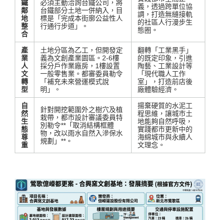
鐵
必須主動洽詢台鐵公司，將
義，透過跨單位協
鄰
台鐵部分土地一併納入，目
調，打造無縫接軌
地
標是「完成本街廓公益性人
的社區人行漫步生
整
行通行步道」
。
態圈
。
合
產
土地分區為乙工，但開發定
翻轉「工業黑手」
業
義為文創產業園區
。2-6樓
的既定印象，引進
人
採分戶作業廠房，1樓設置
陶藝、工業設計等
文
一般零售業
。都審委員勒令
「現代職人工作
轉
「補充未來營運模式說
室」，打造前店後
型
明」
。
廠體驗經濟
。
自
揚棄硬質的水泥工
針對開挖範圍外之樹穴及植
然
程思維，讓城市土
栽帶，都市設計審議委員特
生
地能夠自然呼吸，
別勒令**「取消結構框體
態
實踐都市更新中的
物，改以雨水自然入滲保水
尊
海綿城市與永續人
規劃」**
。
重
文理念
。