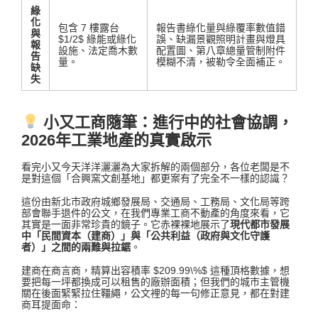
綠
化
包含 7 樓露台
報告書綠化量與綠覆率數值錯
與
$1/2$
綠能或綠化
誤、缺漏景觀照明計畫與燈具
報
設施、法定喬木數
配置圖、第八章總量管制附件
告
量
。
模糊不清，被勒令全面補正
。
缺
失
小又工商隨筆：進行中的社會協調，
2026年工業地產的真實啟示
看完小又今天洋洋灑灑為大家拆解的兩個部分，各位老闆是不
是對這個「合興窯文創基地」都更案有了完全不一樣的認識？
這份由新北市政府城鄉發展局、交通局、工務局、文化局等跨
部會聯手退件的公文
，在我們專業工商不動產的角度來看，它
其實是一面非常珍貴的鏡子。它赤裸裸地展示了
現代都市發展
中「民間資本（建商）」與「公共利益（政府與文化守護
者）」之間的兩難與拉鋸
。
建商在商言商，精算出容積率
$209.99\%$
這種頂格數據，想
要把每一坪都換成可以租售的廠辦面積
；但我們的城市主管機
關在後面緊緊拉住韁繩，公文裡的每一句修正意見，都在對建
商耳提面命：