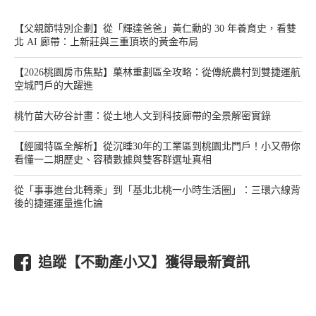
【父親節特別企劃】從「輝達爸爸」黃仁勳的 30 年養育史，看雙
北 AI 廊帶：上新莊與三重頂崁的黃金布局
【2026桃園房市焦點】菓林重劃區全攻略：從傳統農村到雙捷運航
空城門戶的大躍進
桃竹苗大矽谷計畫：從土地人文到科技廊帶的全景解密實錄
【經國特區全解析】從沉睡30年的工業區到桃園北門戶！小又帶你
看懂一二期歷史、容積數據與雙客群選址真相
從「事事進台北轉乘」到「基北北桃一小時生活圈」：三環六線背
後的捷運運量進化論
追蹤【不動產小又】獲得最新資訊