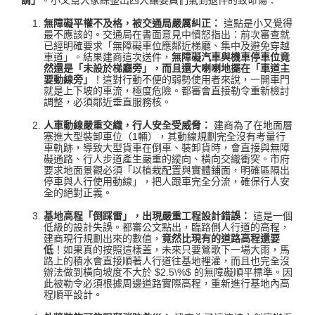
請」
。小又幫大家綜整出四大讓委員們氣到退件的致命傷：
無障礙平權不及格，被交通局嚴厲糾正：
這點是小又覺得
最不應該的。交通局在書面意見中憤怒指出：前次審查就
已經明確要求「無障礙車位應鄰近梯廳、集中及避免穿越
車道」
。結果建商這次送件，
無障礙汽車與機車停車位竟
然還是「未設於梯廳旁」，而且還大喇喇地擺在「車道主
要動線旁」
！這對行動不便的弱勢使用者來說，一開車門
就是上下坡的車流，極度危險。都審會直接勒令重新檢討
調整，必須鄰近垂直服務核
。
人車動線嚴重交織，行人安全受威脅：
建商為了在地面層
塞進大型裝卸車位（1輛）
，其動線規劃完全沒有考量行
車軌跡，導致大型貨車在倒車、裝卸貨時，會直接與無障
礙通路、行人步道產生嚴重的縱向、橫向交織衝突
。市府
要求地面景觀必須「以植栽配置與實體鋪面，明確區隔出
停車與人行使用動線」，把人跟車完全分流，確保行人安
全的絕對正義
。
基地高程「倒踩雷」，出現嚴重工程設計錯誤：
這是一個
低級的設計失誤。都審公文點出，臨路側人行道的高程，
建商現行規劃出來的數值，
竟然比現有的道路高程還要
低
！如果真的按照這樣蓋，未來只要鶯歌下一場大雨，馬
路上的積水會直接順著人行道往基地裡灌，而且也完全沒
辦法做到橫向坡度不大於
$2.5\%$
的無障礙順平標準
。因
此被勒令必須根據周邊道路實際高程，重新進行基地內高
程順平設計
。