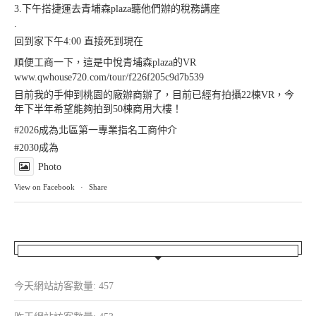
3.下午搭捷運去青埔森plaza聽他們辦的稅務講座
.
回到家下午4:00 直接死到現在
順便工商一下，這是中悅青埔森plaza的VR
www.qwhouse720.com/tour/f226f205c9d7b539
目前我的手伸到桃園的廠辦商辦了，目前已經有拍攝22棟VR，今
年下半年希望能夠拍到50棟商用大樓！
#2026成為北區第一專業指名工商仲介
#2030成為
Photo
View on Facebook
·
Share
今天網站訪客數量:
457