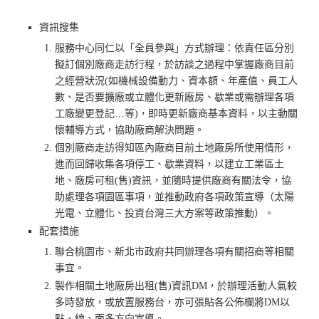
資訊搜集
服務中心同仁以「全員參與」方式辦理：依責任區分別
擬訂個別廠商走訪行程，於訪談之過程中掌握廠商目前
之經營狀況(如機械設備動力、資本額、年產值、員工人
數、是否要擴廠或立體化更新廠房、歇業或需辦理各項
工廠變更登記…等)，即時更新廠商基本資料，以主動關
懷輔導方式，協助廠商解決問題。
個別廠商走訪得知區內廠商目前土地廠房所使用情形，
進而回歸收集各項停工、歇業資料，以建立工業區土
地、廠房可租(售)資訊，並隨時提供廠商有關法令，協
助處理各項園區事項，並推動政府各項政策宣導（太陽
光電、立體化、投資台灣三大方案等政策推動）。
配套措施
聯合桃園市、新北市政府共同辦理各項有關招商等相關
事宜。
製作相關土地廠房出租(售)資訊DM，於辦理活動人氣較
多時發放，或放置服務台，亦可張貼各公佈欄將DM以
點、線、面多方向宣導。