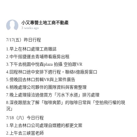
小又專營土地工商不動產
3 weeks ago
7/17(五）昨日行程
1.早上在林口處理工商雜誌
2.中午搭捷運去青埔帶看廠房出租
3.下午去桃園中悅森plaza 拍攝 空拍跟VR
4.回程林口途中安排下週行程，聯絡6億廠房窗口
5.傍晚回去林口剪輯VR與上案件廣告
6.稍晚處理公司夥伴的團隊資料與客需整理
7.晚上處理接洽過億買方「污水下水道」排污處理
8.深夜跟朋友了解「咖啡爽節」的咖啡日常與「空拍飛行權的現
況」
7/18（六）今日行程
1.早上去林口公司處理自媒體的都更文案
2.上午去三峽當老師