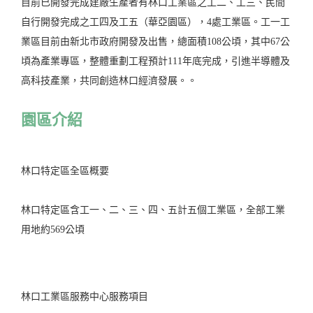
目前已開發完成建廠生產者有林口工業區之工二、工三、民間
自行開發完成之工四及工五（華亞園區），4處工業區。工一工
業區目前由新北市政府開發及出售，總面積108公頃，其中67公
頃為產業專區，整體重劃工程預計111年底完成，引進半導體及
高科技產業，共同創造林口經濟發展。。
園區介紹
林口特定區全區概要
林口特定區含工一、二、三、四、五計五個工業區，全部工業
用地約569公頃
林口工業區服務中心服務項目