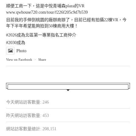
順便工商一下，這是中悅青埔森plaza的VR
www.qwhouse720.com/tour/f226f205c9d7b539
目前我的手伸到桃園的廠辦商辦了，目前已經有拍攝22棟VR，今
年下半年希望能夠拍到50棟商用大樓！
#2026成為北區第一專業指名工商仲介
#2030成為
Photo
View on Facebook
·
Share
今天網站訪客數量:
246
昨天網站訪客數量:
453
網站訪客數量總計:
208,151