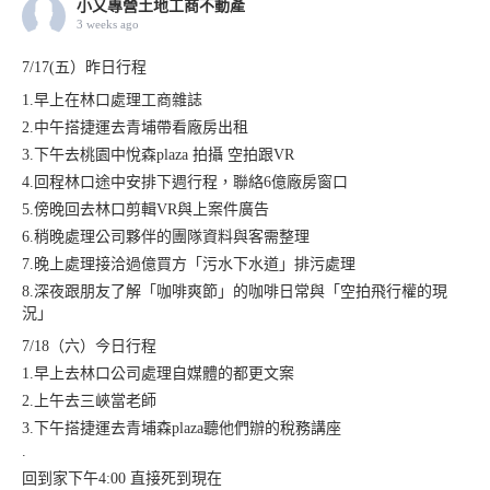
小又專營土地工商不動產
3 weeks ago
7/17(五）昨日行程
1.早上在林口處理工商雜誌
2.中午搭捷運去青埔帶看廠房出租
3.下午去桃園中悅森plaza 拍攝 空拍跟VR
4.回程林口途中安排下週行程，聯絡6億廠房窗口
5.傍晚回去林口剪輯VR與上案件廣告
6.稍晚處理公司夥伴的團隊資料與客需整理
7.晚上處理接洽過億買方「污水下水道」排污處理
8.深夜跟朋友了解「咖啡爽節」的咖啡日常與「空拍飛行權的現
況」
7/18（六）今日行程
1.早上去林口公司處理自媒體的都更文案
2.上午去三峽當老師
3.下午搭捷運去青埔森plaza聽他們辦的稅務講座
.
回到家下午4:00 直接死到現在