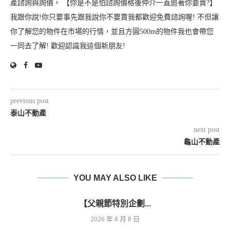
產諮詢與詢價。 【你是不是怕諮詢價格後仲介一直追著你要賣?】
我跟你說!你只要事先跟我說你不要賣我都歡迎免費諮詢喔! 不但讓
你了解您的物件在市場的行情，並且方圓500m的物件我也會帶您
一同去了解! 歡迎認識我這個新朋友!
previous post
泰山不動產
next post
龜山不動產
YOU MAY ALSO LIKE
【父親節特別企劃...
2026 年 8 月 8 日